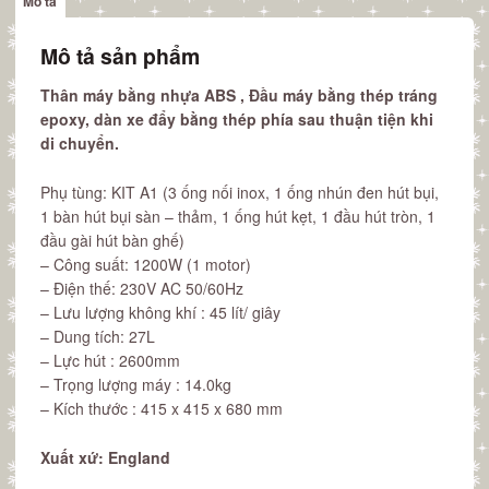
Mô tả
(kit
A1)
Mô tả sản phẩm
quantity
Thân máy bằng nhựa ABS , Đầu máy bằng thép tráng
epoxy, dàn xe đẩy bằng thép phía sau thuận tiện khi
di chuyển.
Phụ tùng: KIT A1 (3 ống nối inox, 1 ống nhún đen hút bụi,
1 bàn hút bụi sàn – thảm, 1 ống hút kẹt, 1 đầu hút tròn, 1
đầu gài hút bàn ghế)
– Công suất: 1200W (1 motor)
– Điện thế: 230V AC 50/60Hz
– Lưu lượng không khí : 45 lít/ giây
– Dung tích: 27L
– Lực hút : 2600mm
– Trọng lượng máy : 14.0kg
– Kích thước : 415 x 415 x 680 mm
Xuất xứ: England