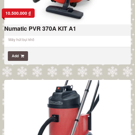
10.500.000
₫
Numatic PVR 370A KIT A1
Máy hút bụi khô
Add