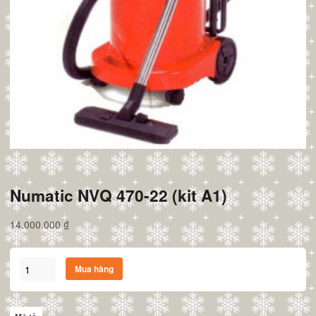
Numatic NVQ 470-22 (kit A1)
14.000.000
₫
Numatic
Mua hàng
NVQ
470-
22