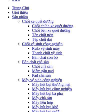
Trang Chủ
Giới thiệu
Sản phẩm
Chổi xe quét đường
Chổi chính xe quét đường
Chổi bên xe quét đường
Tép chổi tròn
Tép chổi dài
Chổi vệ sinh công nghiệp
Rulo vệ sinh máy
Thanh chổi vệ sinh
Bàn chải con bò
Bàn chải chà sàn
Chổi chà sàn
Mâm gắn pad
Pad chà sàn
Máy vệ sinh công nghiệp
Máy hút bụi thương mại
Máy hút bụi công nghiệp
Máy hút bụi ba pha
Máy chà sàn
Máy liên hợp
Máy hút bụi khô
Máy hút bụi nước