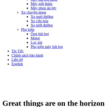
Máy giặt thảm
Máy phun áp lực
Xe chuyên dụng
Xe quét đường
Xe cứu hỏa
Xe tưới đường
Phụ kiện
Ống hút bụi
Motor
Lọc gió
Phụ kiện máy hút bụi
Tin Tức
Chính sách bảo hành
Liên hệ
English
Great things are on the horizon