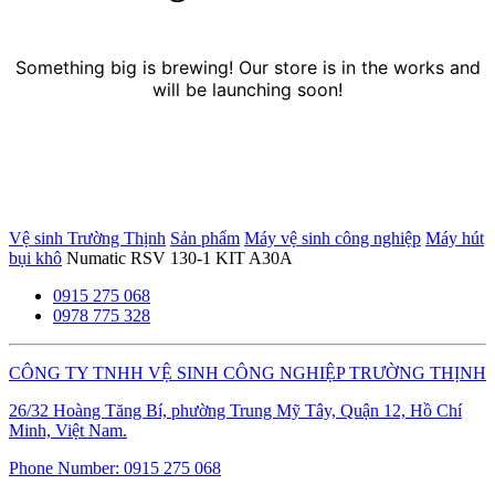
Something big is brewing! Our store is in the works and
will be launching soon!
Vệ sinh Trường Thịnh
Sản phẩm
Máy vệ sinh công nghiệp
Máy hút
bụi khô
Numatic RSV 130-1 KIT A30A
0915 275 068
0978 775 328
CÔNG TY TNHH VỆ SINH CÔNG NGHIỆP TRƯỜNG THỊNH
26/32 Hoàng Tăng Bí, phường Trung Mỹ Tây, Quận 12, Hồ Chí
Minh, Việt Nam.
Phone Number:
0915 275 068