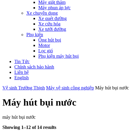
Máy giặt thảm
Máy phun áp lực
Xe chuyên dụng
Xe quét đường
Xe cứu hỏa
Xe tưới đường
Phụ kiện
Ống hút bụi
Motor
Lọc gió
Phụ kiện máy hút bụi
Tin Tức
Chính sách bảo hành
Liên hệ
English
Vệ sinh Trường Thịnh
Máy vệ sinh công nghiệp
Máy hút bụi nước
Máy hút bụi nước
máy hút bụi nước
Showing 1–12 of 14 results