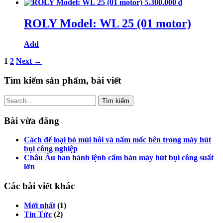
5.300.000
₫
ROLY Model: WL 25 (01 motor)
Add
1
2
Next →
Tìm kiếm sản phẩm, bài viết
Tìm
kiếm
cho:
Bài vừa đăng
Cách để loại bỏ mùi hôi và nấm mốc bên trong máy hút
bụi công nghiệp
Châu Âu ban hành lệnh cấm bán máy hút bụi công suất
lớn
Các bài viết khác
Mới nhất
(1)
Tin Tức
(2)