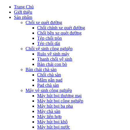
Trang Chủ
Giới thiệu
Sản phẩm
Chổi xe quét đường
Chổi chính xe quét đường
Chổi bên xe quét đường
Tép chổi tròn
Tép chổi dài
Chổi vệ sinh công nghiệp
Rulo vệ sinh máy
Thanh chổi vệ sinh
Bàn chải con bò
Bàn chải chà sàn
Chổi chà sàn
Mâm gắn pad
Pad chà sàn
Máy vệ sinh công nghiệp
Máy hút bụi thương mại
Máy hút bụi công nghiệp
Máy hút bụi ba pha
Máy chà sàn
Máy liên hợp
Máy hút bụi khô
Máy hút bụi nước