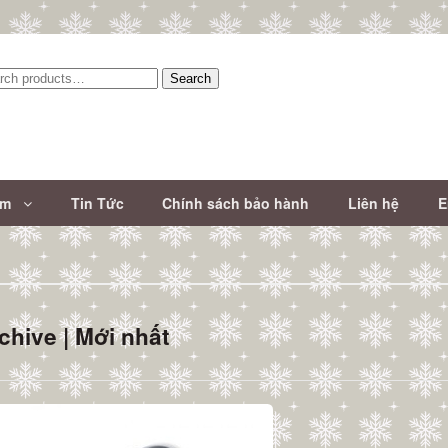
Search
:
ẩm
Tin Tức
Chính sách bảo hành
Liên hệ
E
chive | Mới nhất