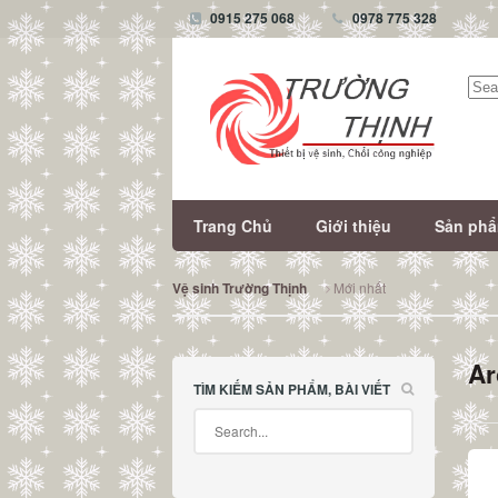
0915 275 068
0978 775 328
Tìm
kiếm
Trang Chủ
Giới thiệu
Sản ph
Mới nhất
Vệ sinh Trường Thịnh
Ar
TÌM KIẾM SẢN PHẨM, BÀI VIẾT