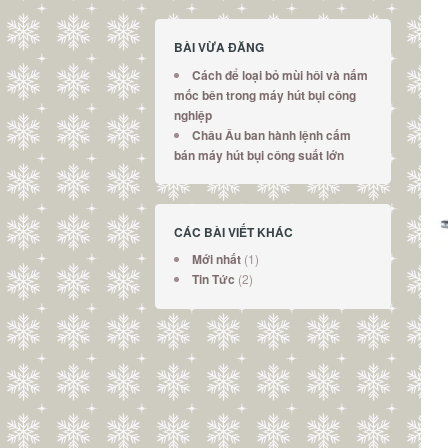
BÀI VỪA ĐĂNG
Cách để loại bỏ mùi hôi và nấm
mốc bên trong máy hút bụi công
nghiệp
Châu Âu ban hành lệnh cấm
bán máy hút bụi công suất lớn
CÁC BÀI VIẾT KHÁC
(1)
Mới nhất
(2)
Tin Tức