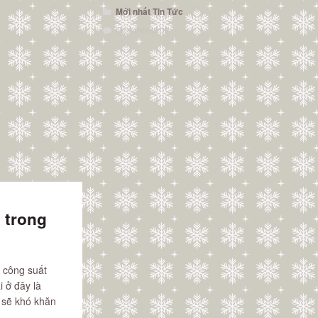
Mới nhất
Tin Tức
Comments off.
 trong
ó công suất
 ở đây là
 sẽ khó khăn