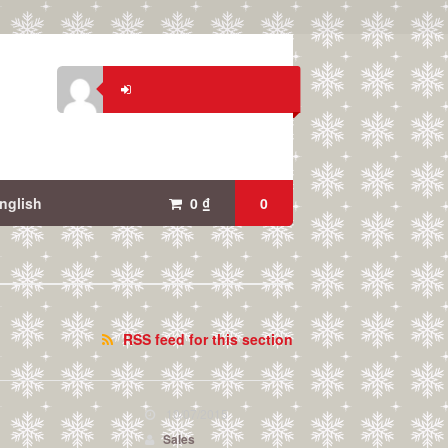
nglish
0
₫
0
RSS feed for this section
10/07/2015
Sales