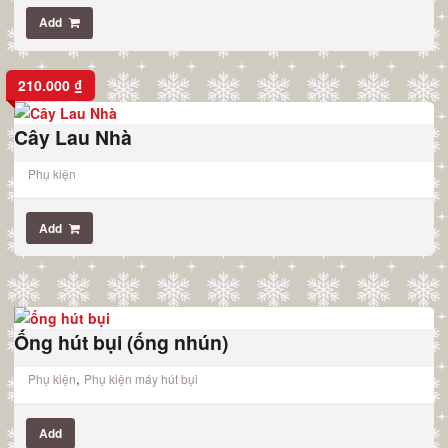
Add
210.000
₫
Cây Lau Nhà
Phụ kiện
Add
Ống hút bụi (ống nhún)
,
Phụ kiện
Phụ kiện máy hút bụi
Add