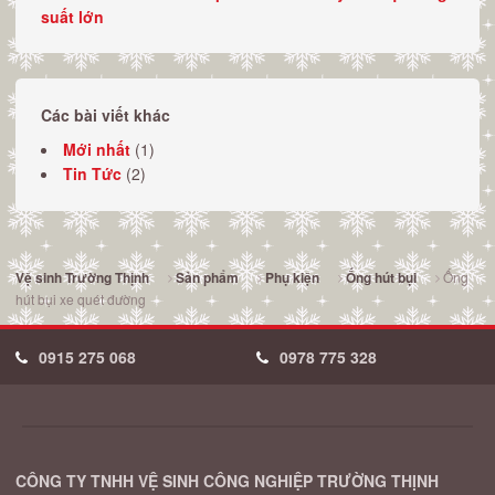
suất lớn
Các bài viết khác
Mới nhất
(1)
Tin Tức
(2)
Ống
Vệ sinh Trường Thịnh
Sản phẩm
Phụ kiện
Ống hút bụi
hút bụi xe quét đường
0915 275 068
0978 775 328
CÔNG TY TNHH VỆ SINH CÔNG NGHIỆP TRƯỜNG THỊNH