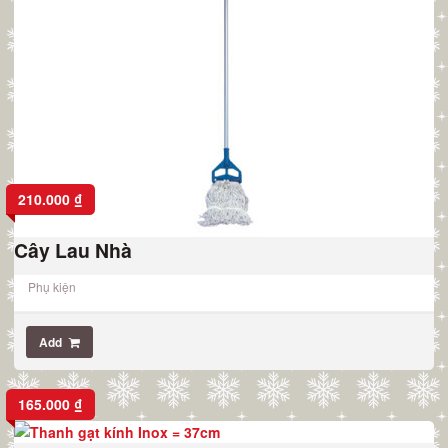
210.000
₫
Cây Lau Nhà
Phụ kiện
Add
165.000
₫