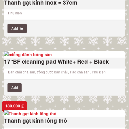
Thanh gạt kính Inox = 37cm
Phụ kiện
Add
17″BF cleaning pad White+ Red + Black
,
,
Bàn chải chà sàn, trồng cước bàn chải
Pad chà sàn
Phụ kiện
Add
180.000
₫
Thanh gạt kính lông thỏ