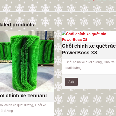
lated products
Chổi chính xe quét rác
PowerBoss X8
,
Chổi chính xe quét đường
Chổi xe
quét đường
Add
ổi chính xe Tennant
,
ổi chính xe quét đường
Chổi xe
uét đường