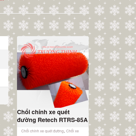
Chổi chính xe quét
đường Retech RTRS-85A
,
Chổi chính xe quét đường
Chổi xe