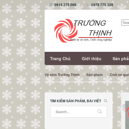
0915 275 068
0978 775 328
Tìm
kiếm
Trang Chủ
Giới thiệu
Sản ph
Vệ sinh Trường Thịnh
Sản phẩm
Chổi xe qu
TÌM KIẾM SẢN PHẨM, BÀI VIẾT