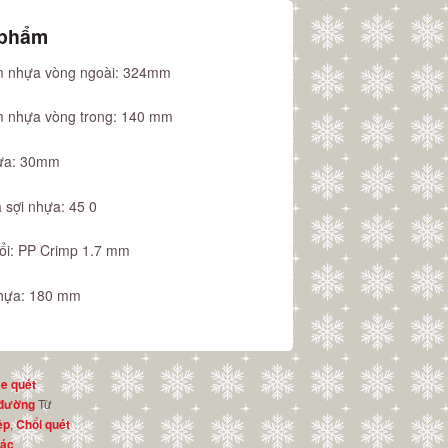
 phẩm
m nhựa vòng ngoài: 324mm
m nhựa vòng trong: 140 mm
ựa: 30mm
 sợi nhựa: 45 0
hổi: PP Crimp 1.7 mm
nhựa: 180 mm
xe quét
Từ
 đường
,
ệp
Chổi quét
rác