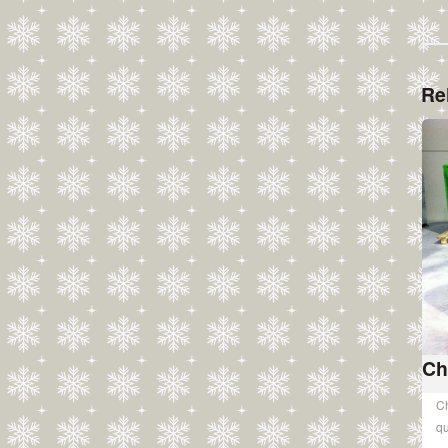
Re
Ch
Ch
q