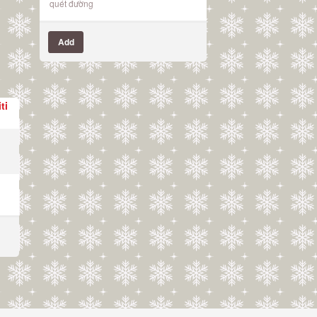
quét đường
Add