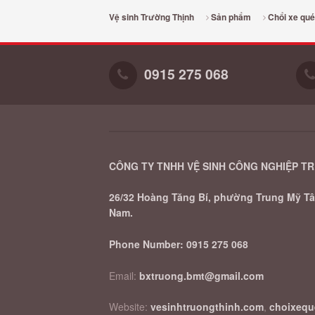
Vệ sinh Trường Thịnh
Sản phẩm
Chổi xe qu
0915 275 068
CÔNG TY TNHH VỆ SINH CÔNG NGHIỆP T
26/32 Hoàng Tăng Bí, phường Trung Mỹ Tây
Nam.
Phone Number:
0915 275 068
Email:
bxtruong.bmt@gmail.com
Website:
vesinhtruongthinh.com
,
choixeq