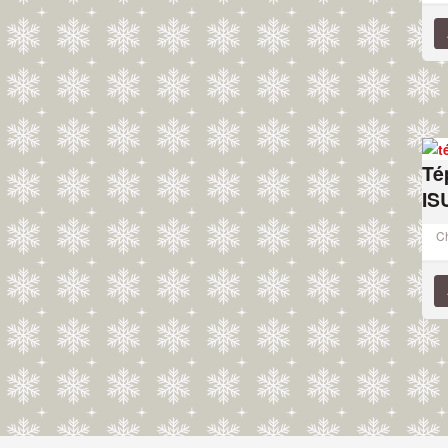
Té
IS
Ch