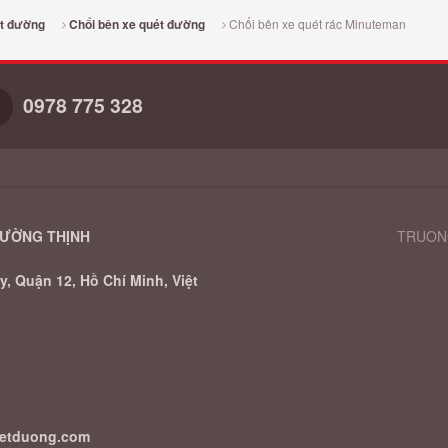
Chổi bên xe quét rác Minuteman
ét đường
Chổi bên xe quét đường
0978 775 328
RƯỜNG THỊNH
TRUONG
, Quận 12, Hồ Chí Minh, Việt
uetduong.com