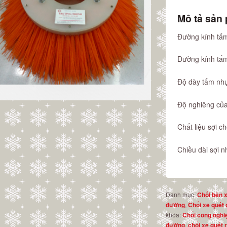
Mô tả sản
Đường kính tấ
Đường kính tấ
Độ dày tấm nh
Độ nghiêng của
Chất liệu sợi c
Chiều dài sợi 
Danh mục:
Chổi bên 
,
đường
Chổi xe quét
khóa:
Chổi công nghi
,
đường
chổi xe quét 