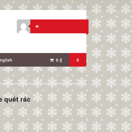
nglish
0
₫
0
e quét rác
n