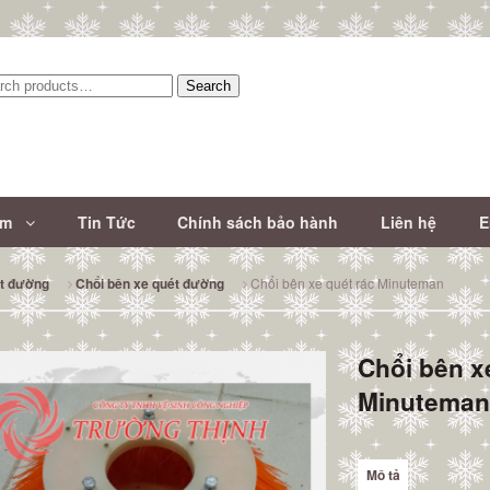
Search
:
ẩm
Tin Tức
Chính sách bảo hành
Liên hệ
E
Chổi bên xe quét rác Minuteman
ét đường
Chổi bên xe quét đường
Chổi bên x
Minutema
Mô tả