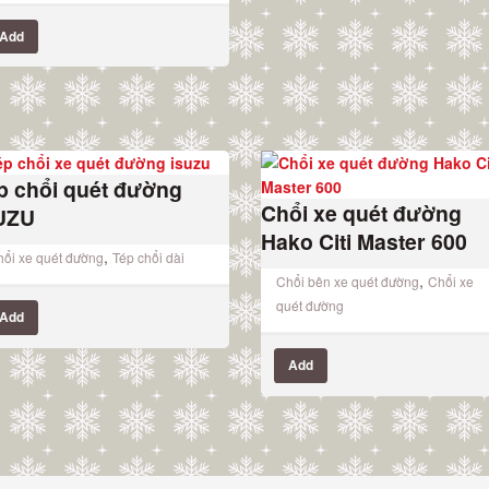
Add
p chổi quét đường
Chổi xe quét đường
UZU
Hako Citi Master 600
,
ổi xe quét đường
Tép chổi dài
,
Chổi bên xe quét đường
Chổi xe
quét đường
Add
Add