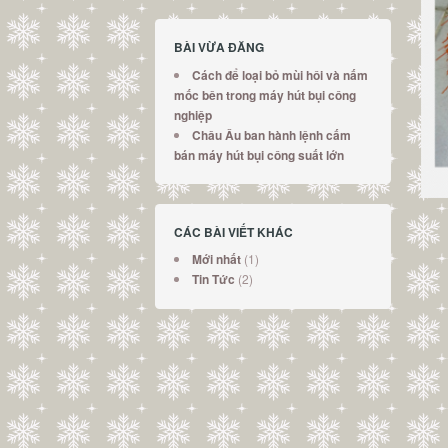
BÀI VỪA ĐĂNG
Cách để loại bỏ mùi hôi và nấm
mốc bên trong máy hút bụi công
nghiệp
Châu Âu ban hành lệnh cấm
bán máy hút bụi công suất lớn
CÁC BÀI VIẾT KHÁC
(1)
Mới nhất
(2)
Tin Tức