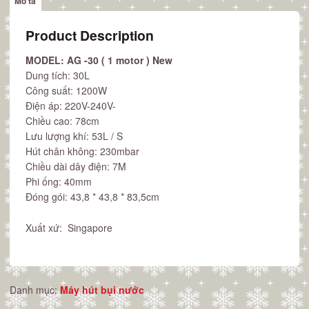
Mô tả
(1
motor)
Product Description
số
lượng
MODEL: AG -30 ( 1 motor ) New
Dung tích: 30L
Công suất: 1200W
Điện áp: 220V-240V-
Chiều cao: 78cm
Lưu lượng khí: 53L / S
Hút chân không: 230mbar
Chiều dài dây điện: 7M
Phi ống: 40mm
Đóng gói: 43,8 * 43,8 * 83,5cm
Xuất xứ: Singapore
Danh mục:
Máy hút bụi nước