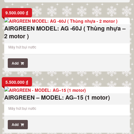
9.500.000
₫
AIRGREEN MODEL: AG -60J ( Thùng nhựa –
2 motor )
Máy hút bụi nước
Add
5.500.000
₫
AIRGREEN – MODEL: AG–15 (1 motor)
Máy hút bụi nước
Add