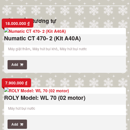
Sản phẩm tương tự
18.000.000
₫
Numatic CT 470- 2 (Kit A40A)
,
,
Máy giặt thảm
Máy hút bụi khô
Máy hút bụi nước
Add
7.900.000
₫
ROLY Model: WL 70 (02 motor)
Máy hút bụi nước
Add