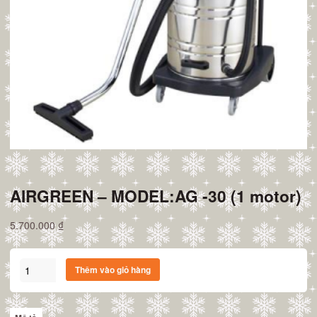
AIRGREEN – MODEL:AG -30 (1 motor)
5.700.000
₫
AIRGREEN
Thêm vào giỏ hàng
-
MODEL:AG
-30