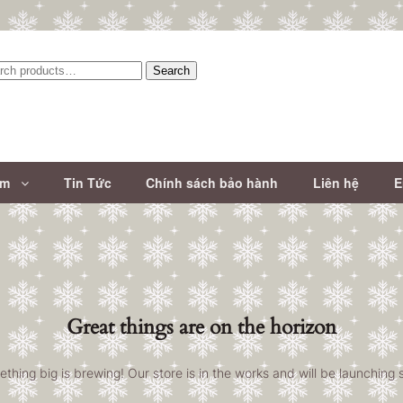
Search
:
ẩm
Tin Tức
Chính sách bảo hành
Liên hệ
E
Great things are on the horizon
thing big is brewing! Our store is in the works and will be launching 