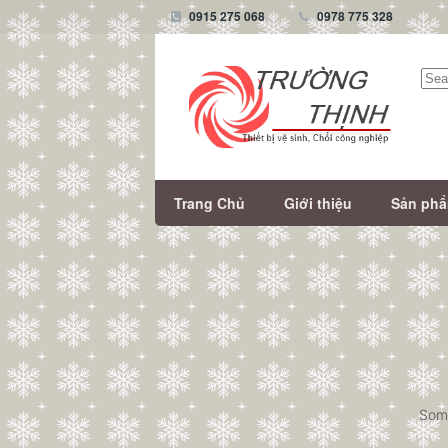
0915 275 068
0978 775 328
Tìm
kiếm
Trang Chủ
Giới thiệu
Sản ph
Some