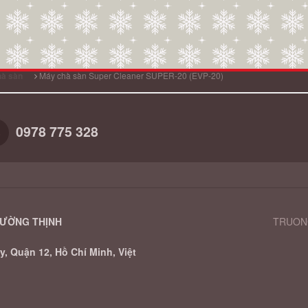
Máy chà sàn Super Cleaner SUPER-20 (EVP-20)
à sàn
0978 775 328
RƯỜNG THỊNH
TRUONG
, Quận 12, Hồ Chí Minh, Việt