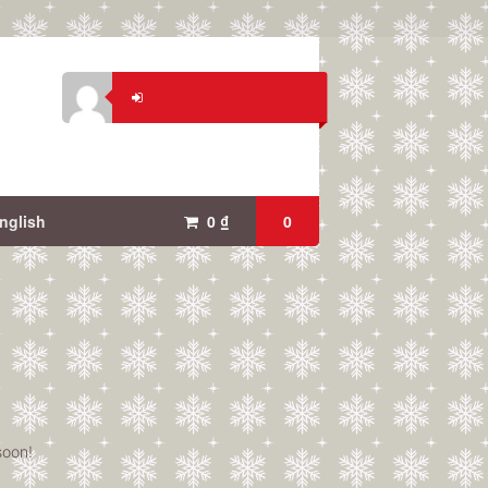
nglish
0
₫
0
soon!