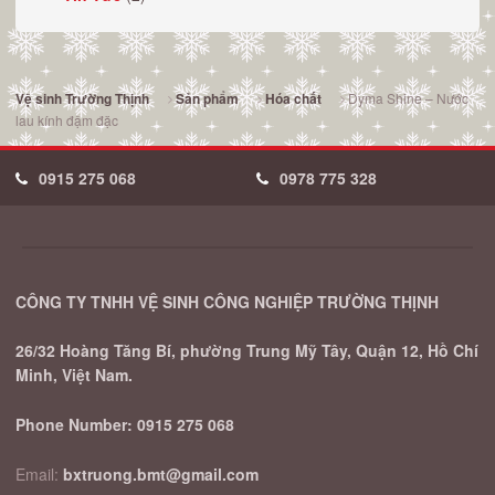
Dyma Shine – Nước
Vệ sinh Trường Thịnh
Sản phẩm
Hóa chất
lau kính đậm đặc
0915 275 068
0978 775 328
CÔNG TY TNHH VỆ SINH CÔNG NGHIỆP TRƯỜNG THỊNH
26/32 Hoàng Tăng Bí, phường Trung Mỹ Tây, Quận 12, Hồ Chí
Minh, Việt Nam.
Phone Number:
0915 275 068
Email:
bxtruong.bmt@gmail.com