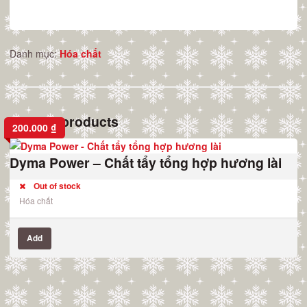
Danh mục:
Hóa chất
Related products
200.000
₫
Dyma Power – Chất tẩy tổng hợp hương lài
Out of stock
Hóa chất
Add