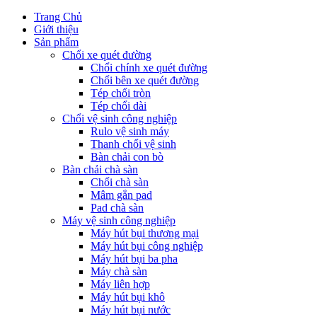
Trang Chủ
Giới thiệu
Sản phẩm
Chổi xe quét đường
Chổi chính xe quét đường
Chổi bên xe quét đường
Tép chổi tròn
Tép chổi dài
Chổi vệ sinh công nghiệp
Rulo vệ sinh máy
Thanh chổi vệ sinh
Bàn chải con bò
Bàn chải chà sàn
Chổi chà sàn
Mâm gắn pad
Pad chà sàn
Máy vệ sinh công nghiệp
Máy hút bụi thương mại
Máy hút bụi công nghiệp
Máy hút bụi ba pha
Máy chà sàn
Máy liên hợp
Máy hút bụi khô
Máy hút bụi nước