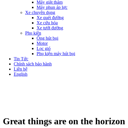
Máy giặt thảm
Máy phun áp lực
Xe chuyên dụng
Xe quét đường
Xe cứu hỏa
Xe tưới đường
Phụ kiện
Ống hút bụi
Motor
Lọc gió
Phụ kiện máy hút bụi
Tin Tức
Chính sách bảo hành
Liên hệ
English
Great things are on the horizon