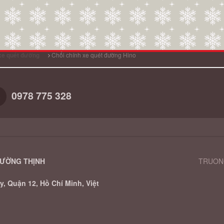
Chổi chính xe quét đường Hino
xe quét đường
0978 775 328
RƯỜNG THỊNH
TRUONG
, Quận 12, Hồ Chí Minh, Việt