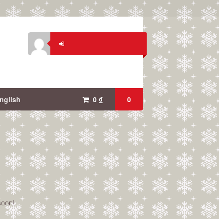
nglish
0
₫
0
soon!