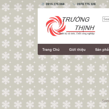
0915 275 068
0978 775 328
Tìm
kiếm
Trang Chủ
Giới thiệu
Sản ph
Some