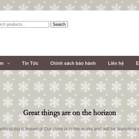
Search
:
ẩm
Tin Tức
Chính sách bảo hành
Liên hệ
E
Great things are on the horizon
thing big is brewing! Our store is in the works and will be launching 