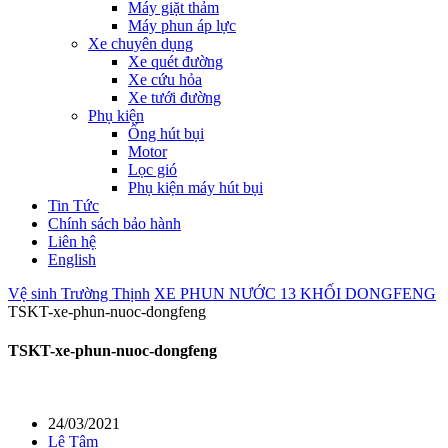
Máy giặt thảm
Máy phun áp lực
Xe chuyên dụng
Xe quét đường
Xe cứu hỏa
Xe tưới đường
Phụ kiện
Ống hút bụi
Motor
Lọc gió
Phụ kiện máy hút bụi
Tin Tức
Chính sách bảo hành
Liên hệ
English
Vệ sinh Trường Thịnh
XE PHUN NƯỚC 13 KHỐI DONGFENG
TSKT-xe-phun-nuoc-dongfeng
TSKT-xe-phun-nuoc-dongfeng
24/03/2021
Lê Tâm