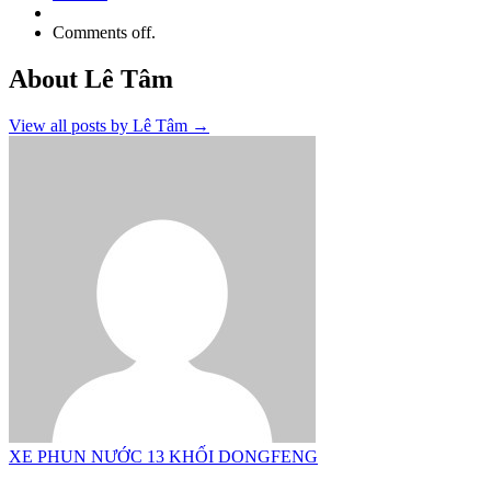
Comments off.
About Lê Tâm
View all posts by Lê Tâm
→
XE PHUN NƯỚC 13 KHỐI DONGFENG