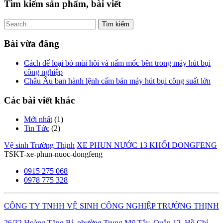
Tìm kiếm sản phẩm, bài viết
Tìm
kiếm
cho:
Bài vừa đăng
Cách để loại bỏ mùi hôi và nấm mốc bên trong máy hút bụi
công nghiệp
Châu Âu ban hành lệnh cấm bán máy hút bụi công suất lớn
Các bài viết khác
Mới nhất
(1)
Tin Tức
(2)
Vệ sinh Trường Thịnh
XE PHUN NƯỚC 13 KHỐI DONGFENG
TSKT-xe-phun-nuoc-dongfeng
0915 275 068
0978 775 328
CÔNG TY TNHH VỆ SINH CÔNG NGHIỆP TRƯỜNG THỊNH
26/32 Hoàng Tăng Bí, phường Trung Mỹ Tây, Quận 12, Hồ Chí