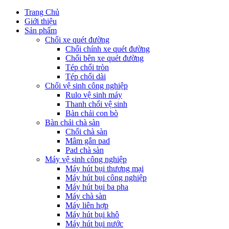
Trang Chủ
Giới thiệu
Sản phẩm
Chổi xe quét đường
Chổi chính xe quét đường
Chổi bên xe quét đường
Tép chổi tròn
Tép chổi dài
Chổi vệ sinh công nghiệp
Rulo vệ sinh máy
Thanh chổi vệ sinh
Bàn chải con bò
Bàn chải chà sàn
Chổi chà sàn
Mâm gắn pad
Pad chà sàn
Máy vệ sinh công nghiệp
Máy hút bụi thương mại
Máy hút bụi công nghiệp
Máy hút bụi ba pha
Máy chà sàn
Máy liên hợp
Máy hút bụi khô
Máy hút bụi nước