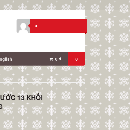
nglish
0
₫
0
NƯỚC 13 KHỐI
G