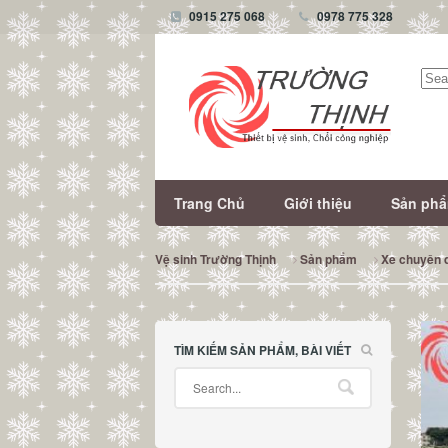
0915 275 068
0978 775 328
Tìm
kiếm
Trang Chủ
Giới thiệu
Sản ph
Vệ sinh Trường Thịnh
Sản phẩm
Xe chuyên 
TÌM KIẾM SẢN PHẨM, BÀI VIẾT