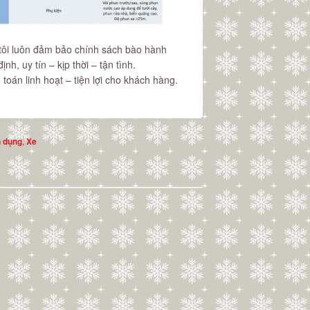
tôi luôn đảm bảo chính sách bào hành
nh, uy tín – kịp thời – tận tình.
 toán linh hoạt – tiện lợi cho khách hàng.
,
 dụng
Xe