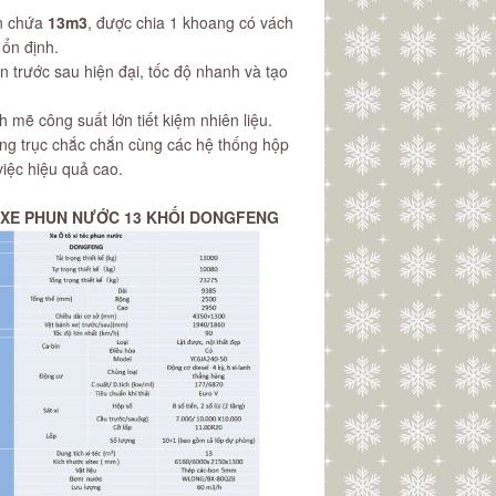
ồn chứa
13m3
, được chia 1 khoang có vách
ổn định.
 trước sau hiện đại, tốc độ nhanh và tạo
mẽ công suất lớn tiết kiệm nhiên liệu.
ng trục chắc chắn cùng các hệ thống hộp
việc hiệu quả cao.
XE PHUN NƯỚC 13 KHỐI DONGFENG