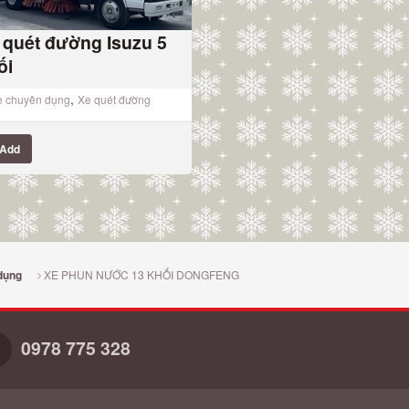
 quét đường Isuzu 5
ối
,
e chuyên dụng
Xe quét đường
Add
XE PHUN NƯỚC 13 KHỐI DONGFENG
dụng
0978 775 328