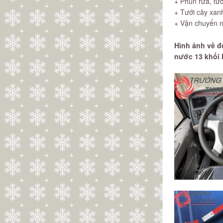
+ Phun rửa, tư
+ Tưới cây xan
+ Vận chuyển 
Hình ảnh về đ
nước 13 khối