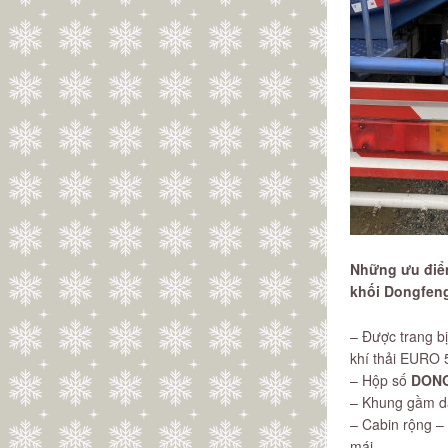
Những ưu điểm
khối Dongfen
– Được trang b
khí thải EURO 
– Hộp số
DON
– Khung gầm dậ
– Cabin rộng –
mái