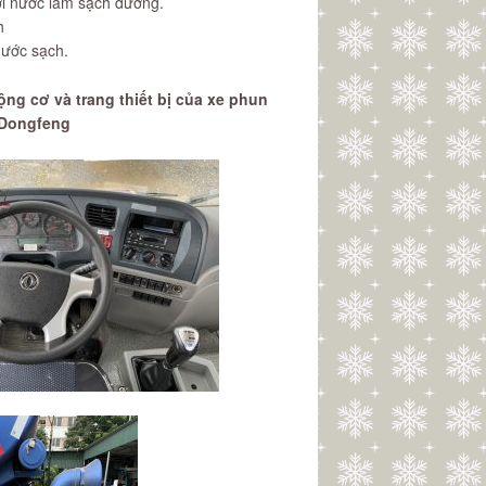
ới nước làm sạch đường.
h
nước sạch.
ộng cơ và trang thiết bị của xe phun
 Dongfeng