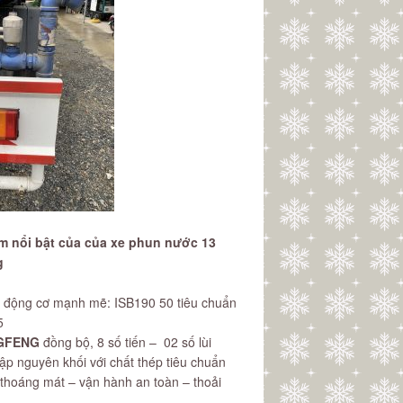
 nổi bật của của xe phun nước 13
g
ị động cơ mạnh mẽ: ISB190 50 tiêu chuẩn
5
GFENG
đồng bộ, 8 số tiến – 02 số lùi
p nguyên khối với chất thép tiêu chuẩn
 thoáng mát – vận hành an toàn – thoải