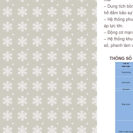
– Dung tích b
hở đảm bảo sự 
– Hệ thống phun
áp lực lớn.
– Động cơ mạnh 
– Hệ thống khu
số, phanh làm 
THÔNG SỐ 