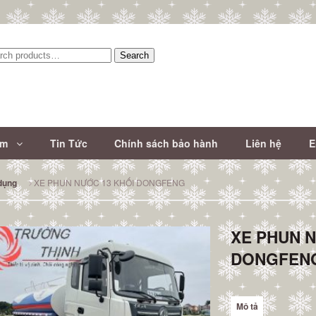
Search
:
ẩm
Tin Tức
Chính sách bảo hành
Liên hệ
E
XE PHUN NƯỚC 13 KHỐI DONGFENG
dụng
XE PHUN 
DONGFEN
Mô tả