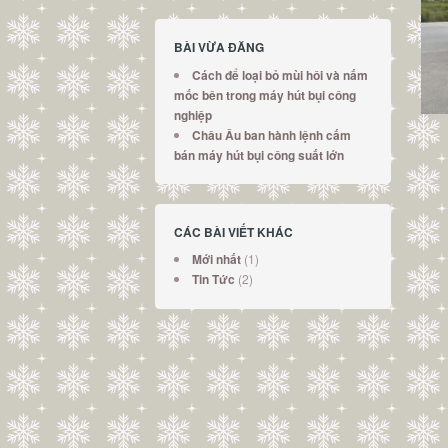
BÀI VỪA ĐĂNG
Cách để loại bỏ mùi hôi và nấm
mốc bên trong máy hút bụi công
nghiệp
Châu Âu ban hành lệnh cấm
bán máy hút bụi công suất lớn
CÁC BÀI VIẾT KHÁC
(1)
Mới nhất
(2)
Tin Tức