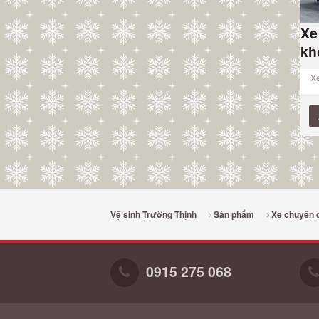
Xe
kh
X
Vệ sinh Trường Thịnh
Sản phẩm
Xe chuyên 
0915 275 068