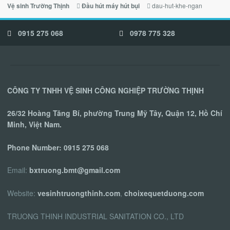
dau-hut-khe-ngan
Vệ sinh Trường Thịnh
Đầu hút máy hút bụi
0915 275 068
0978 775 328
CÔNG TY TNHH VỆ SINH CÔNG NGHIỆP TRƯỜNG THỊNH
26/32 Hoàng Tăng Bí, phường Trung Mỹ Tây, Quận 12, Hồ Chí
Minh, Việt Nam.
Phone Number:
0915 275 068
Email:
bxtruong.bmt@gmail.com
Website:
vesinhtruongthinh.com
,
choixequetduong.com
TRUONG THINH INDUSTRIAL SANITATION CO., LTD