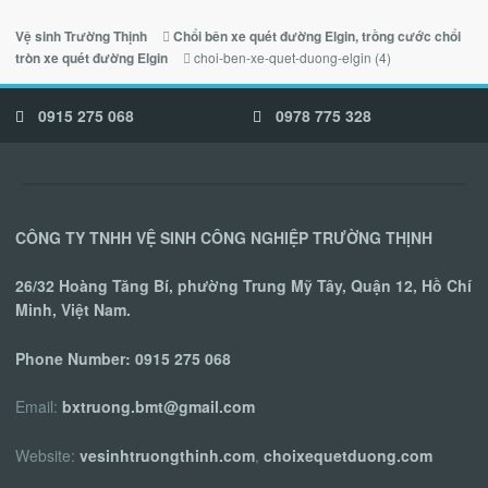
Vệ sinh Trường Thịnh
Chổi bên xe quét đường Elgin, trồng cước chổi
choi-ben-xe-quet-duong-elgin (4)
tròn xe quét đường Elgin
0915 275 068
0978 775 328
CÔNG TY TNHH VỆ SINH CÔNG NGHIỆP TRƯỜNG THỊNH
26/32 Hoàng Tăng Bí, phường Trung Mỹ Tây, Quận 12, Hồ Chí
Minh, Việt Nam.
Phone Number:
0915 275 068
Email:
bxtruong.bmt@gmail.com
Website:
vesinhtruongthinh.com
,
choixequetduong.com