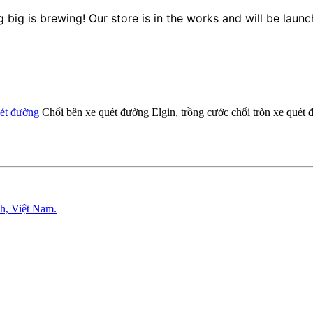
 big is brewing! Our store is in the works and will be launc
uét đường
Chổi bên xe quét đường Elgin, trồng cước chổi tròn xe quét 
h, Việt Nam.