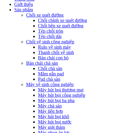
Giới thiệu
Sản phẩm
Chổi xe quét đường
Chổi chính xe quét đường
Chổi bên xe quét đường
Tép chổi tròn
Tép chổi dài
Chổi vệ sinh công nghiệp
Rulo vệ sinh máy
Thanh chổi vệ sinh
Bàn chải con bò
Bàn chải chà sàn
Chổi chà sàn
Mâm gắn pad
Pad chà sàn
Máy vệ sinh công nghiệp
Máy hút bụi thương mại
Máy hút bụi công nghiệp
Máy hút bụi ba pha
Máy chà sàn
Máy liên hợp
Máy hút bụi khô
Máy hút bụi nước
Máy giặt thảm
Máy phun áp lực