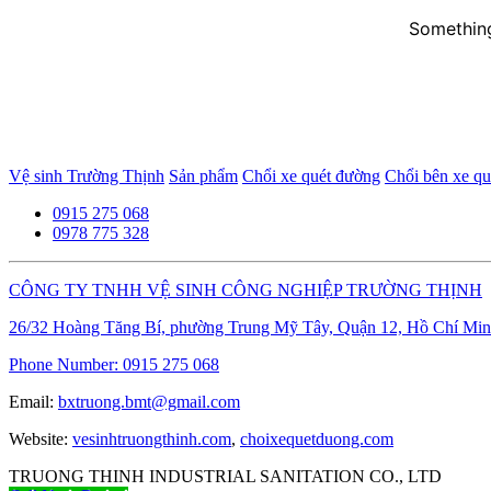
Something
Vệ sinh Trường Thịnh
Sản phẩm
Chổi xe quét đường
Chổi bên xe q
0915 275 068
0978 775 328
CÔNG TY TNHH VỆ SINH CÔNG NGHIỆP TRƯỜNG THỊNH
26/32 Hoàng Tăng Bí, phường Trung Mỹ Tây, Quận 12, Hồ Chí Min
Phone Number:
0915 275 068
Email:
bxtruong.bmt@gmail.com
Website:
vesinhtruongthinh.com
,
choixequetduong.com
TRUONG THINH INDUSTRIAL SANITATION CO., LTD