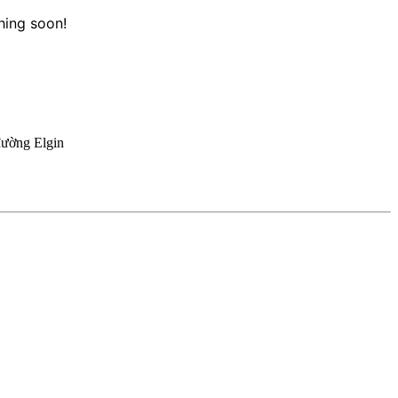
hing soon!
đường Elgin