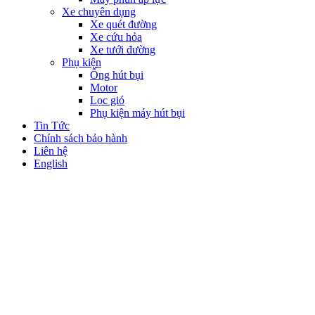
Xe chuyên dụng
Xe quét đường
Xe cứu hỏa
Xe tưới đường
Phụ kiện
Ống hút bụi
Motor
Lọc gió
Phụ kiện máy hút bụi
Tin Tức
Chính sách bảo hành
Liên hệ
English