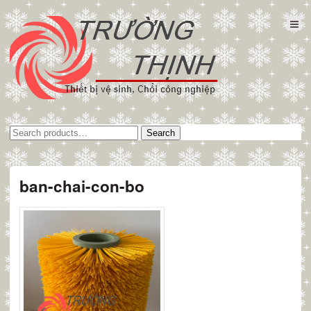
Tìm
Search
kiếm:
ban-chai-con-bo