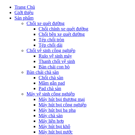
Trang Chủ
Giới thiệu
Sản phẩm
Chổi xe quét đường
Chổi chính xe quét đường
Chổi bên xe quét đường
Tép chổi tròn
Tép chổi dài
Chổi vệ sinh công nghiệp
Rulo vệ sinh máy
Thanh chổi vệ sinh
Bàn chải con bò
Bàn chải chà sàn
Chổi chà sàn
Mâm gắn pad
Pad chà sàn
Máy vệ sinh công nghiệp
Máy hút bụi thương mại
Máy hút bụi công nghiệp
Máy hút bụi ba pha
Máy chà sàn
Máy liên hợp
Máy hút bụi khô
Máy hút bụi nước