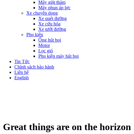
Máy giặt thảm
Máy phun áp lực
Xe chuyên dụng
Xe quét đường
Xe cứu hỏa
Xe tưới đường
Phụ kiện
Ống hút bụi
Motor
Lọc gió
Phụ kiện máy hút bụi
Tin Tức
Chính sách bảo hành
Liên hệ
English
Great things are on the horizon