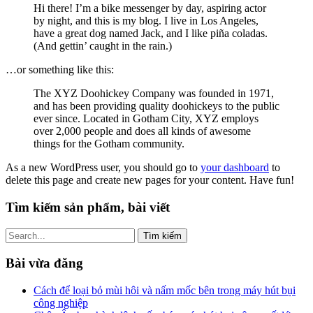
Hi there! I’m a bike messenger by day, aspiring actor
by night, and this is my blog. I live in Los Angeles,
have a great dog named Jack, and I like piña coladas.
(And gettin’ caught in the rain.)
…or something like this:
The XYZ Doohickey Company was founded in 1971,
and has been providing quality doohickeys to the public
ever since. Located in Gotham City, XYZ employs
over 2,000 people and does all kinds of awesome
things for the Gotham community.
As a new WordPress user, you should go to
your dashboard
to
delete this page and create new pages for your content. Have fun!
Tìm kiếm sản phẩm, bài viết
Tìm
kiếm
cho:
Bài vừa đăng
Cách để loại bỏ mùi hôi và nấm mốc bên trong máy hút bụi
công nghiệp