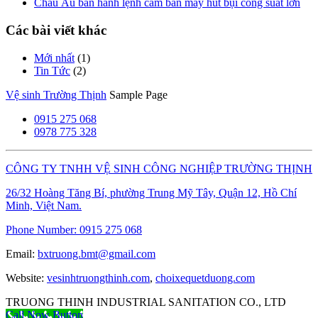
Châu Âu ban hành lệnh cấm bán máy hút bụi công suất lớn
Các bài viết khác
Mới nhất
(1)
Tin Tức
(2)
Vệ sinh Trường Thịnh
Sample Page
0915 275 068
0978 775 328
CÔNG TY TNHH VỆ SINH CÔNG NGHIỆP TRƯỜNG THỊNH
26/32 Hoàng Tăng Bí, phường Trung Mỹ Tây, Quận 12, Hồ Chí
Minh, Việt Nam.
Phone Number:
0915 275 068
Email:
bxtruong.bmt@gmail.com
Website:
vesinhtruongthinh.com
,
choixequetduong.com
TRUONG THINH INDUSTRIAL SANITATION CO., LTD
Call Now Button