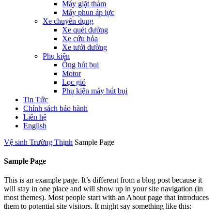
Máy giặt thảm
Máy phun áp lực
Xe chuyên dụng
Xe quét đường
Xe cứu hỏa
Xe tưới đường
Phụ kiện
Ống hút bụi
Motor
Lọc gió
Phụ kiện máy hút bụi
Tin Tức
Chính sách bảo hành
Liên hệ
English
Vệ sinh Trường Thịnh
Sample Page
Sample Page
This is an example page. It’s different from a blog post because it
will stay in one place and will show up in your site navigation (in
most themes). Most people start with an About page that introduces
them to potential site visitors. It might say something like this: