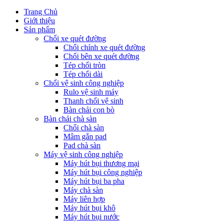
Trang Chủ
Giới thiệu
Sản phẩm
Chổi xe quét đường
Chổi chính xe quét đường
Chổi bên xe quét đường
Tép chổi tròn
Tép chổi dài
Chổi vệ sinh công nghiệp
Rulo vệ sinh máy
Thanh chổi vệ sinh
Bàn chải con bò
Bàn chải chà sàn
Chổi chà sàn
Mâm gắn pad
Pad chà sàn
Máy vệ sinh công nghiệp
Máy hút bụi thương mại
Máy hút bụi công nghiệp
Máy hút bụi ba pha
Máy chà sàn
Máy liên hợp
Máy hút bụi khô
Máy hút bụi nước