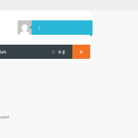
ish
0
₫
0
soon!