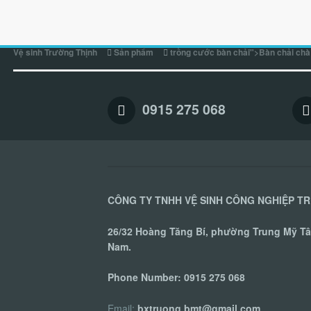
Vệ sinh Trường Thịnh
Sản phẩm
trồng cước bàn chải">Bàn chải ch
0915 275 068
CÔNG TY TNHH VỆ SINH CÔNG NGHIỆP T
26/32 Hoàng Tăng Bí, phường Trung Mỹ Tây
Nam.
Phone Number:
0915 275 068
Email:
bxtruong.bmt@gmail.com