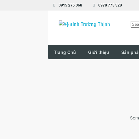
0915 275 068
0978 775 328
Tìm
kiếm
Trang Chủ
Giới thiệu
Sản ph
Some