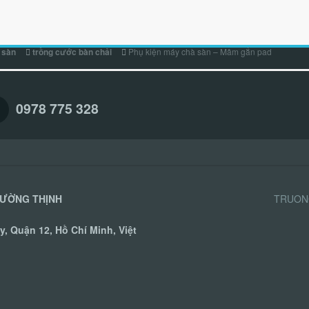
Phụ kiện máy chà sàn – Mâm gắn pad
à sàn
trồng cước bàn chải
0978 775 328
RƯỜNG THỊNH
TRUONG
, Quận 12, Hồ Chí Minh, Việt