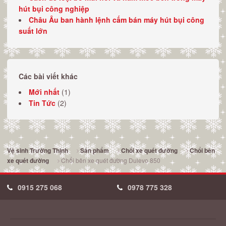
hút bụi công nghiệp
Châu Âu ban hành lệnh cấm bán máy hút bụi công
suất lớn
Các bài viết khác
Mới nhất
(1)
Tin Tức
(2)
Vệ sinh Trường Thịnh
Sản phẩm
Chổi xe quét đường
Chổi bên
Chổi bên xe quét đường Dulevo 850
xe quét đường
0915 275 068
0978 775 328