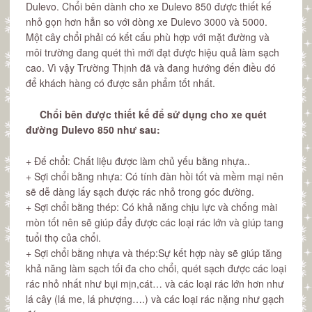
Dulevo. Chổi bên dành cho xe Dulevo 850 được thiết kế
nhỏ gọn hơn hẳn so với dòng xe Dulevo 3000 và 5000.
Một cây chổi phải có kết cấu phù hợp với mặt đường và
môi trường đang quét thì mới đạt được hiệu quả làm sạch
cao. Vì vậy Trường Thịnh đã và đang hướng đến điều đó
để khách hàng có được sản phẩm tốt nhất.
Chổi bên được thiết kế để sử dụng cho xe quét
đường Dulevo 850 như sau:
+ Đế chổi: Chất liệu được làm chủ yếu bằng nhựa..
+ Sợi chổi bằng nhựa: Có tính đàn hồi tốt và mềm mại nên
sẽ dễ dàng lấy sạch được rác nhỏ trong góc đường.
+ Sợi chổi bằng thép: Có khả năng chịu lực và chống mài
mòn tốt nên sẽ giúp đẩy được các loại rác lớn và giúp tang
tuổi thọ của chổi.
+ Sợi chổi bằng nhựa và thép:Sự kết hợp này sẽ giúp tăng
khả năng làm sạch tối đa cho chổi, quét sạch được các loại
rác nhỏ nhất như bụi mịn,cát… và các loại rác lớn hơn như
lá cây (lá me, lá phượng….) và các loại rác nặng như gạch