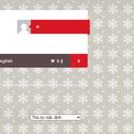
nglish
0
₫
0