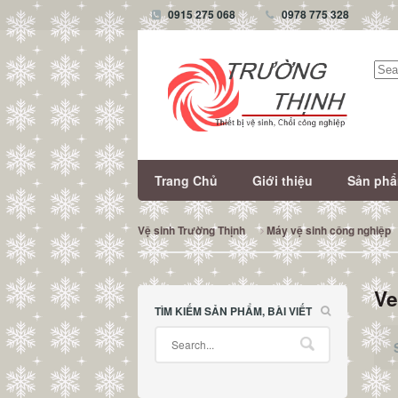
0915 275 068
0978 775 328
Tìm
kiếm
Trang Chủ
Giới thiệu
Sản ph
Vệ sinh Trường Thịnh
Máy vệ sinh công nghiệp
Ve
TÌM KIẾM SẢN PHẨM, BÀI VIẾT