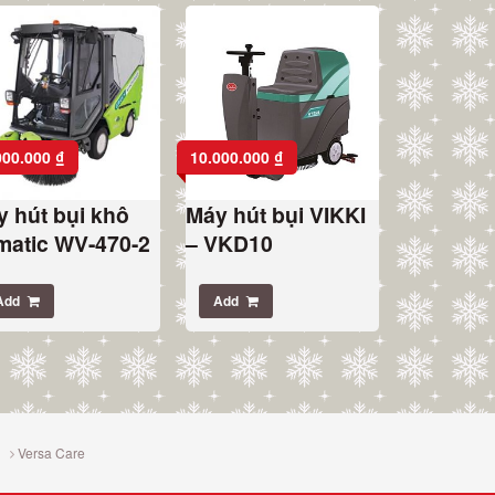
000.000
₫
10.000.000
₫
 hút bụi khô
Máy hút bụi VIKKI
matic WV-470-2
– VKD10
Add
Add
Versa Care