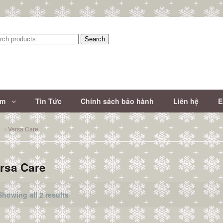
Search
:
ẩm
Tin Tức
Chính sách bảo hành
Liên hệ
E
Versa Care
rsa Care
Showing all 2 results