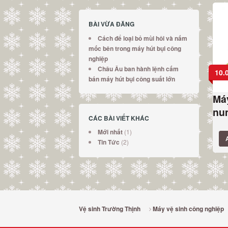
BÀI VỪA ĐĂNG
Cách để loại bỏ mùi hôi và nấm
mốc bên trong máy hút bụi công
nghiệp
Châu Âu ban hành lệnh cấm
10.
bán máy hút bụi công suất lớn
Máy
nu
CÁC BÀI VIẾT KHÁC
(1)
Mới nhất
(2)
Tin Tức
Vệ sinh Trường Thịnh
Máy vệ sinh công nghiệp