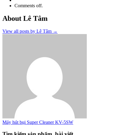
Comments off.
About Lê Tâm
View all posts by Lê Tâm
→
Máy hút bụi Super Cleaner KV-5SW
Tìm kiếm sản phẩm, bài viết