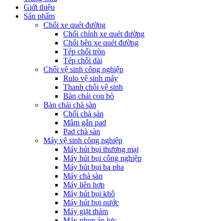
Giới thiệu
Sản phẩm
Chổi xe quét đường
Chổi chính xe quét đường
Chổi bên xe quét đường
Tép chổi tròn
Tép chổi dài
Chổi vệ sinh công nghiệp
Rulo vệ sinh máy
Thanh chổi vệ sinh
Bàn chải con bò
Bàn chải chà sàn
Chổi chà sàn
Mâm gắn pad
Pad chà sàn
Máy vệ sinh công nghiệp
Máy hút bụi thương mại
Máy hút bụi công nghiệp
Máy hút bụi ba pha
Máy chà sàn
Máy liên hợp
Máy hút bụi khô
Máy hút bụi nước
Máy giặt thảm
Máy phun áp lực