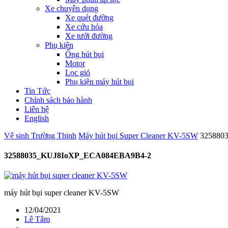
Xe chuyên dụng
Xe quét đường
Xe cứu hỏa
Xe tưới đường
Phụ kiện
Ống hút bụi
Motor
Lọc gió
Phụ kiện máy hút bụi
Tin Tức
Chính sách bảo hành
Liên hệ
English
Vệ sinh Trường Thịnh
Máy hút bụi Super Cleaner KV-5SW
325880
32588035_KUJ8IoXP_ECA084EBA9B4-2
máy hút bụi super cleaner KV-5SW
12/04/2021
Lê Tâm