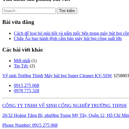
Tìm
kiếm
cho:
Bài vừa đăng
Cách để loại bỏ mùi hôi và nấm mốc bên trong máy hút bụi cô
Châu Âu ban hành lệnh cấm bán máy hút bụi công suất lớn
Các bài viết khác
Mới nhất
(1)
Tin Tức
(2)
Vệ sinh Trường Thịnh
Máy hút bụi Super Cleaner KV-5SW
325880
0915 275 068
0978 775 328
CÔNG TY TNHH VỆ SINH CÔNG NGHIỆP TRƯỜNG THỊNH
26/32 Hoàng Tăng Bí, phường Trung Mỹ Tây, Quận 12, Hồ Chí Min
Phone Number:
0915 275 068