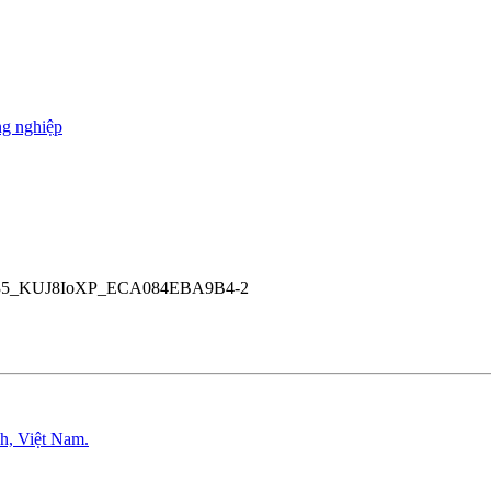
ng nghiệp
35_KUJ8IoXP_ECA084EBA9B4-2
h, Việt Nam.