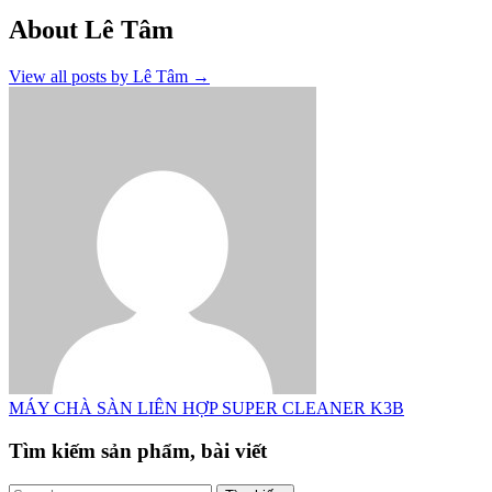
About Lê Tâm
View all posts by Lê Tâm
→
MÁY CHÀ SÀN LIÊN HỢP SUPER CLEANER K3B
Tìm kiếm sản phẩm, bài viết