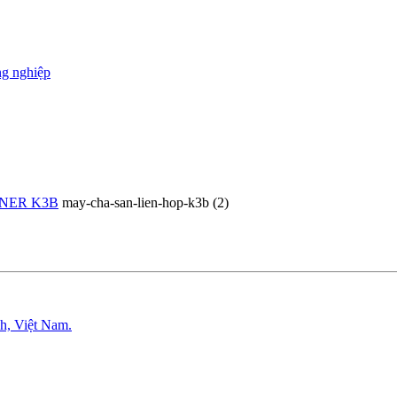
ng nghiệp
NER K3B
may-cha-san-lien-hop-k3b (2)
h, Việt Nam.