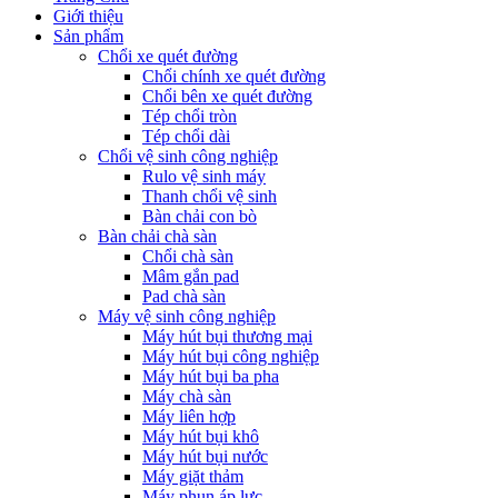
Giới thiệu
Sản phẩm
Chổi xe quét đường
Chổi chính xe quét đường
Chổi bên xe quét đường
Tép chổi tròn
Tép chổi dài
Chổi vệ sinh công nghiệp
Rulo vệ sinh máy
Thanh chổi vệ sinh
Bàn chải con bò
Bàn chải chà sàn
Chổi chà sàn
Mâm gắn pad
Pad chà sàn
Máy vệ sinh công nghiệp
Máy hút bụi thương mại
Máy hút bụi công nghiệp
Máy hút bụi ba pha
Máy chà sàn
Máy liên hợp
Máy hút bụi khô
Máy hút bụi nước
Máy giặt thảm
Máy phun áp lực