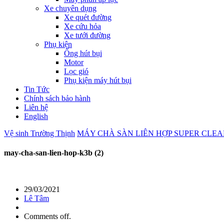
Xe chuyên dụng
Xe quét đường
Xe cứu hỏa
Xe tưới đường
Phụ kiện
Ống hút bụi
Motor
Lọc gió
Phụ kiện máy hút bụi
Tin Tức
Chính sách bảo hành
Liên hệ
English
Vệ sinh Trường Thịnh
MÁY CHÀ SÀN LIÊN HỢP SUPER CLEA
may-cha-san-lien-hop-k3b (2)
29/03/2021
Lê Tâm
Comments off.