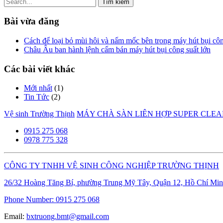
Tìm
kiếm
cho:
Bài vừa đăng
Cách để loại bỏ mùi hôi và nấm mốc bên trong máy hút bụi cô
Châu Âu ban hành lệnh cấm bán máy hút bụi công suất lớn
Các bài viết khác
Mới nhất
(1)
Tin Tức
(2)
Vệ sinh Trường Thịnh
MÁY CHÀ SÀN LIÊN HỢP SUPER CLEA
0915 275 068
0978 775 328
CÔNG TY TNHH VỆ SINH CÔNG NGHIỆP TRƯỜNG THỊNH
26/32 Hoàng Tăng Bí, phường Trung Mỹ Tây, Quận 12, Hồ Chí Min
Phone Number:
0915 275 068
Email:
bxtruong.bmt@gmail.com