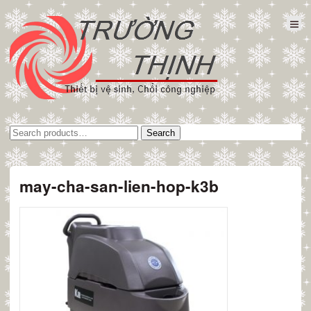
Tìm
Search
kiếm:
may-cha-san-lien-hop-k3b