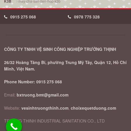
may-cha-san-lien-hop-k3b
K3B
0915 275 068
0978 775 328
CÔNG TY TNHH VỆ SINH CÔNG NGHIỆP TRƯỜNG THỊNH
26/32 Hoàng Tăng Bí, phường Trung Mỹ Tây, Quận 12, Hồ Chí
Minh, Việt Nam.
Phone Number:
0915 275 068
Email:
bxtruong.bmt@gmail.com
Website:
vesinhtruongthinh.com
,
choixequetduong.com
TRUONG THINH INDUSTRIAL SANITATION CO., LTD