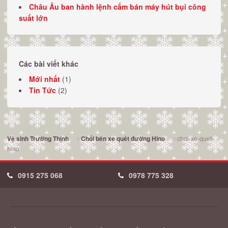
Châu Âu ban hành lệnh cấm bán máy hút bụi công
suất lớn
Các bài viết khác
Mới nhất
(1)
Tin Tức
(2)
choi-xe-quet-
Vệ sinh Trường Thịnh
Chổi bên xe quét đường Hino
hino
0915 275 068
0978 775 328