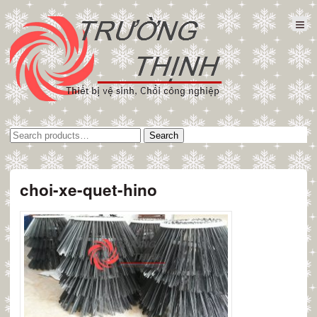
Tìm
Search
kiếm:
choi-xe-quet-hino