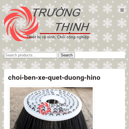
Tìm
Search
kiếm:
choi-ben-xe-quet-duong-hino