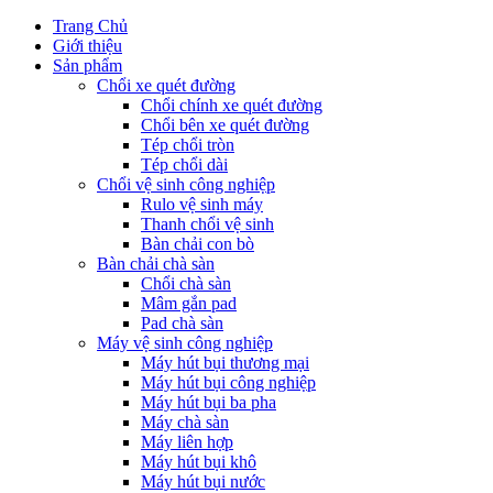
Trang Chủ
Giới thiệu
Sản phẩm
Chổi xe quét đường
Chổi chính xe quét đường
Chổi bên xe quét đường
Tép chổi tròn
Tép chổi dài
Chổi vệ sinh công nghiệp
Rulo vệ sinh máy
Thanh chổi vệ sinh
Bàn chải con bò
Bàn chải chà sàn
Chổi chà sàn
Mâm gắn pad
Pad chà sàn
Máy vệ sinh công nghiệp
Máy hút bụi thương mại
Máy hút bụi công nghiệp
Máy hút bụi ba pha
Máy chà sàn
Máy liên hợp
Máy hút bụi khô
Máy hút bụi nước