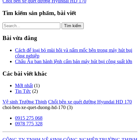
Chổi bên xe quét đường Hyundai HD 170
Tìm kiếm sản phẩm, bài viết
Tìm
kiếm
cho:
Bài vừa đăng
Cách để loại bỏ mùi hôi và nấm mốc bên trong máy hút bụi
công nghiệp
Châu Âu ban hành lệnh cấm bán máy hút bụi công suất lớn
Các bài viết khác
Mới nhất
(1)
Tin Tức
(2)
Vệ sinh Trường Thịnh
Chổi bên xe quét đường Hyundai HD 170
choi-ben-xe-quet-duong-hd-170 (3)
0915 275 068
0978 775 328
CÔNG TY TNHH VỆ SINH CÔNG NGHIỆP TRƯỜNG THỊNH