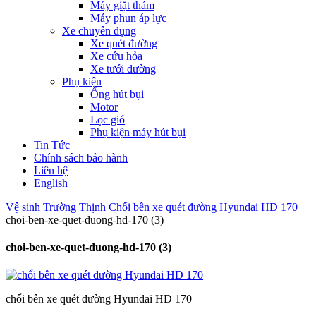
Máy giặt thảm
Máy phun áp lực
Xe chuyên dụng
Xe quét đường
Xe cứu hỏa
Xe tưới đường
Phụ kiện
Ống hút bụi
Motor
Lọc gió
Phụ kiện máy hút bụi
Tin Tức
Chính sách bảo hành
Liên hệ
English
Vệ sinh Trường Thịnh
Chổi bên xe quét đường Hyundai HD 170
choi-ben-xe-quet-duong-hd-170 (3)
choi-ben-xe-quet-duong-hd-170 (3)
chổi bên xe quét đường Hyundai HD 170