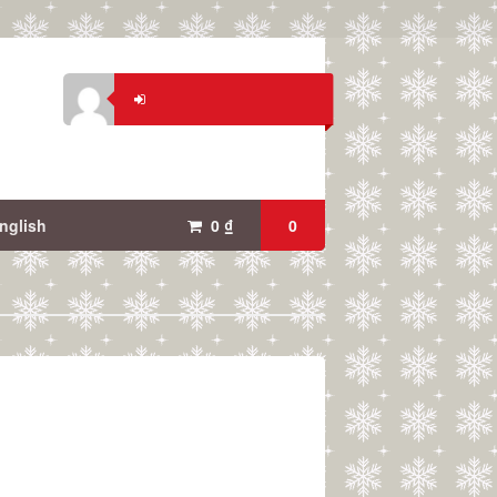
nglish
0
₫
0