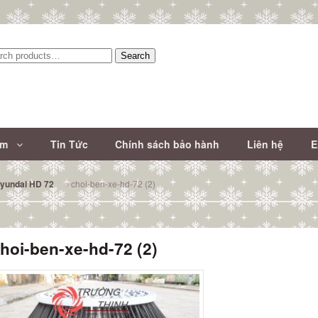
Search
:
ẩm
Tin Tức
Chính sách bảo hành
Liên hệ
E
choi-ben-xe-hd-72 (2)
Hyundai HD 72
hoi-ben-xe-hd-72 (2)