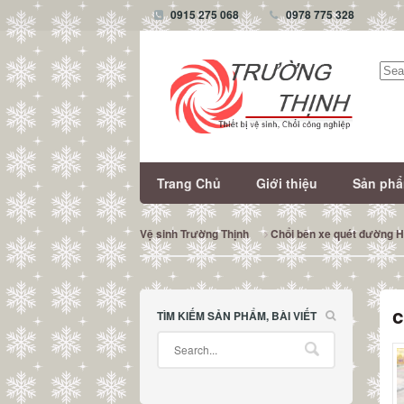
0915 275 068
0978 775 328
Tìm
kiếm
Trang Chủ
Giới thiệu
Sản ph
Vệ sinh Trường Thịnh
Chổi bên xe quét đường 
c
TÌM KIẾM SẢN PHẨM, BÀI VIẾT