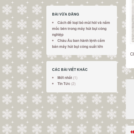
BÀI VỪA ĐĂNG
Cách để loại bỏ mùi hôi và nấm
mốc bên trong máy hút bụi công
nghiệp
Châu Âu ban hành lệnh cấm
bán máy hút bụi công suất lớn
C
CÁC BÀI VIẾT KHÁC
(1)
Mới nhất
(2)
Tin Tức