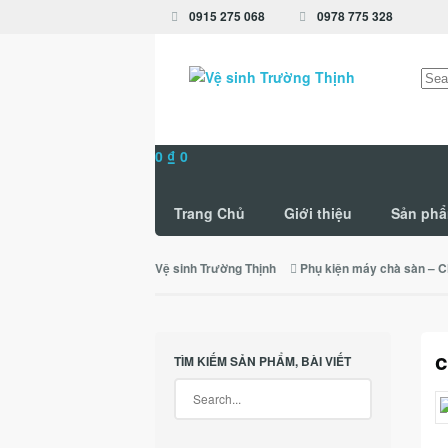
0915 275 068
0978 775 328
Tìm
kiếm
0
₫
0
Trang Chủ
Giới thiệu
Sản ph
Vệ sinh Trường Thịnh
Phụ kiện máy chà sàn – C
c
TÌM KIẾM SẢN PHẨM, BÀI VIẾT