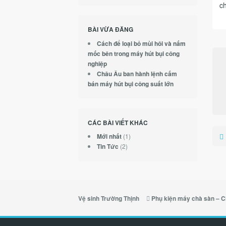
ch
BÀI VỪA ĐĂNG
Cách để loại bỏ mùi hôi và nấm
mốc bên trong máy hút bụi công
nghiệp
Châu Âu ban hành lệnh cấm
bán máy hút bụi công suất lớn
CÁC BÀI VIẾT KHÁC
(1)
Mới nhất
(2)
Tin Tức
Vệ sinh Trường Thịnh
Phụ kiện máy chà sàn – C