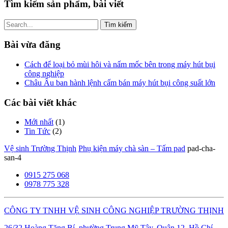
Tìm kiếm sản phẩm, bài viết
Tìm
kiếm
cho:
Bài vừa đăng
Cách để loại bỏ mùi hôi và nấm mốc bên trong máy hút bụi
công nghiệp
Châu Âu ban hành lệnh cấm bán máy hút bụi công suất lớn
Các bài viết khác
Mới nhất
(1)
Tin Tức
(2)
Vệ sinh Trường Thịnh
Phụ kiện máy chà sàn – Tấm pad
pad-cha-
san-4
0915 275 068
0978 775 328
CÔNG TY TNHH VỆ SINH CÔNG NGHIỆP TRƯỜNG THỊNH
26/32 Hoàng Tăng Bí, phường Trung Mỹ Tây, Quận 12, Hồ Chí