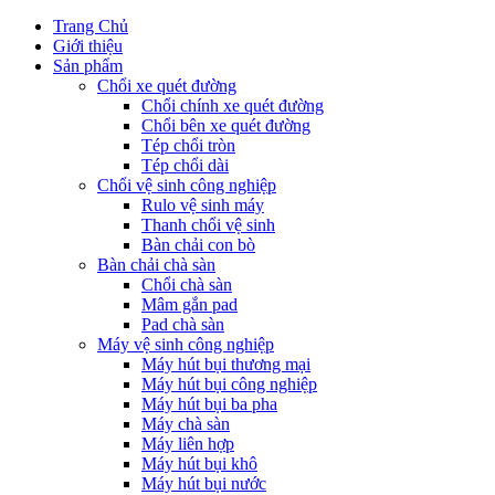
Trang Chủ
Giới thiệu
Sản phẩm
Chổi xe quét đường
Chổi chính xe quét đường
Chổi bên xe quét đường
Tép chổi tròn
Tép chổi dài
Chổi vệ sinh công nghiệp
Rulo vệ sinh máy
Thanh chổi vệ sinh
Bàn chải con bò
Bàn chải chà sàn
Chổi chà sàn
Mâm gắn pad
Pad chà sàn
Máy vệ sinh công nghiệp
Máy hút bụi thương mại
Máy hút bụi công nghiệp
Máy hút bụi ba pha
Máy chà sàn
Máy liên hợp
Máy hút bụi khô
Máy hút bụi nước