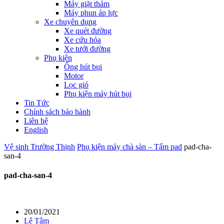
Máy giặt thảm
Máy phun áp lực
Xe chuyên dụng
Xe quét đường
Xe cứu hỏa
Xe tưới đường
Phụ kiện
Ống hút bụi
Motor
Lọc gió
Phụ kiện máy hút bụi
Tin Tức
Chính sách bảo hành
Liên hệ
English
Vệ sinh Trường Thịnh
Phụ kiện máy chà sàn – Tấm pad
pad-cha-
san-4
pad-cha-san-4
20/01/2021
Lê Tâm