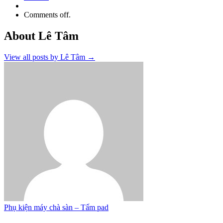
Comments off.
About Lê Tâm
View all posts by Lê Tâm
→
Phụ kiện máy chà sàn – Tấm pad