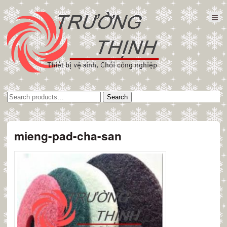
Tìm
Search
kiếm:
mieng-pad-cha-san