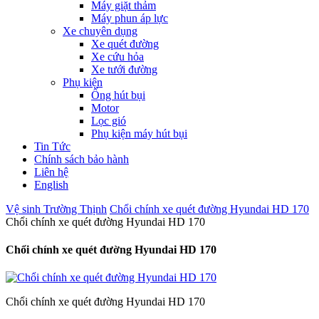
Máy giặt thảm
Máy phun áp lực
Xe chuyên dụng
Xe quét đường
Xe cứu hỏa
Xe tưới đường
Phụ kiện
Ống hút bụi
Motor
Lọc gió
Phụ kiện máy hút bụi
Tin Tức
Chính sách bảo hành
Liên hệ
English
Vệ sinh Trường Thịnh
Chổi chính xe quét đường Hyundai HD 170
Chổi chính xe quét đường Hyundai HD 170
Chổi chính xe quét đường Hyundai HD 170
Chổi chính xe quét đường Hyundai HD 170