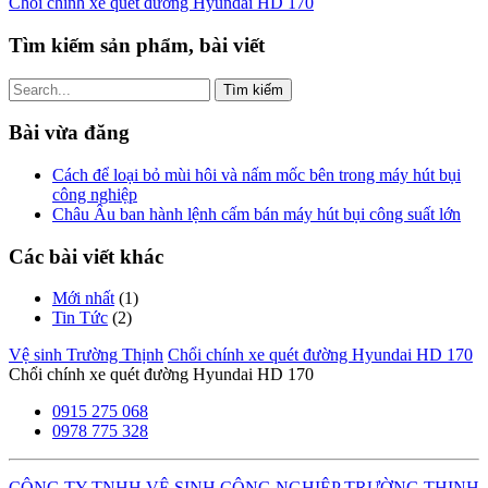
Chổi chính xe quét đường Hyundai HD 170
Tìm kiếm sản phẩm, bài viết
Tìm
kiếm
cho:
Bài vừa đăng
Cách để loại bỏ mùi hôi và nấm mốc bên trong máy hút bụi
công nghiệp
Châu Âu ban hành lệnh cấm bán máy hút bụi công suất lớn
Các bài viết khác
Mới nhất
(1)
Tin Tức
(2)
Vệ sinh Trường Thịnh
Chổi chính xe quét đường Hyundai HD 170
Chổi chính xe quét đường Hyundai HD 170
0915 275 068
0978 775 328
CÔNG TY TNHH VỆ SINH CÔNG NGHIỆP TRƯỜNG THỊNH