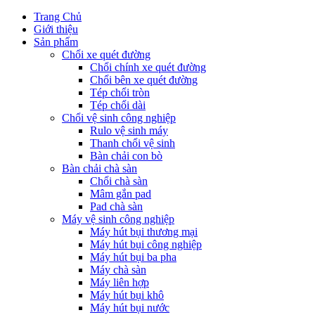
Trang Chủ
Giới thiệu
Sản phẩm
Chổi xe quét đường
Chổi chính xe quét đường
Chổi bên xe quét đường
Tép chổi tròn
Tép chổi dài
Chổi vệ sinh công nghiệp
Rulo vệ sinh máy
Thanh chổi vệ sinh
Bàn chải con bò
Bàn chải chà sàn
Chổi chà sàn
Mâm gắn pad
Pad chà sàn
Máy vệ sinh công nghiệp
Máy hút bụi thương mại
Máy hút bụi công nghiệp
Máy hút bụi ba pha
Máy chà sàn
Máy liên hợp
Máy hút bụi khô
Máy hút bụi nước