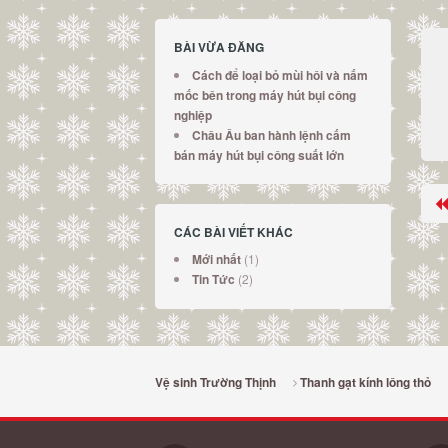
BÀI VỪA ĐĂNG
Cách để loại bỏ mùi hôi và nấm
mốc bên trong máy hút bụi công
nghiệp
Châu Âu ban hành lệnh cấm
bán máy hút bụi công suất lớn
CÁC BÀI VIẾT KHÁC
(1)
Mới nhất
(2)
Tin Tức
Vệ sinh Trường Thịnh
Thanh gạt kính lông thỏ