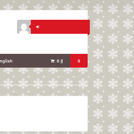
nglish
0
₫
0