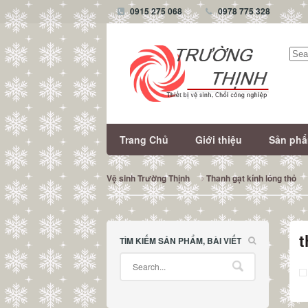
0915 275 068
0978 775 328
Tìm
kiếm
Trang Chủ
Giới thiệu
Sản ph
Vệ sinh Trường Thịnh
Thanh gạt kính lông thỏ
t
TÌM KIẾM SẢN PHẨM, BÀI VIẾT