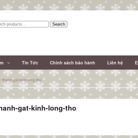
Search
:
ẩm
Tin Tức
Chính sách bảo hành
Liên hệ
E
thanh-gat-kinh-long-tho
hanh-gat-kinh-long-tho