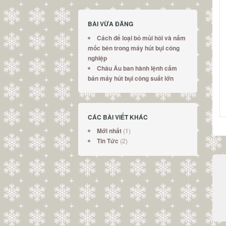
BÀI VỪA ĐĂNG
Cách để loại bỏ mùi hôi và nấm
mốc bên trong máy hút bụi công
nghiệp
Châu Âu ban hành lệnh cấm
bán máy hút bụi công suất lớn
CÁC BÀI VIẾT KHÁC
(1)
Mới nhất
(2)
Tin Tức