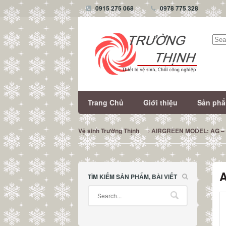
0915 275 068
0978 775 328
Tìm
kiếm
Trang Chủ
Giới thiệu
Sản ph
Vệ sinh Trường Thịnh
AIRGREEN MODEL: AG – 
TÌM KIẾM SẢN PHẨM, BÀI VIẾT