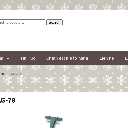
Search
:
ẩm
Tin Tức
Chính sách bảo hành
Liên hệ
E
AG-78
78
AG-78