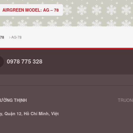
AIRGREEN MODEL: AG – 78
AG-78
78
0978 775 328
RƯỜNG THỊNH
TRUONG
, Quận 12, Hồ Chí Minh, Việt