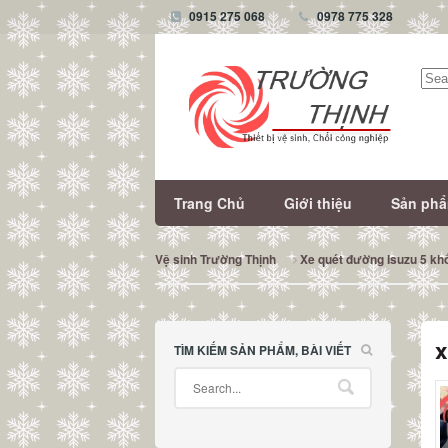
0915 275 068
0978 775 328
Tìm
kiếm
Trang Chủ
Giới thiệu
Sản ph
Vệ sinh Trường Thịnh
Xe quét đường Isuzu 5 khố
x
TÌM KIẾM SẢN PHẨM, BÀI VIẾT