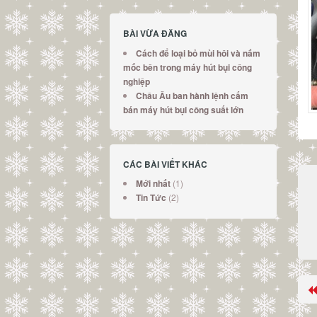
BÀI VỪA ĐĂNG
Cách để loại bỏ mùi hôi và nấm
mốc bên trong máy hút bụi công
nghiệp
Châu Âu ban hành lệnh cấm
bán máy hút bụi công suất lớn
CÁC BÀI VIẾT KHÁC
(1)
Mới nhất
(2)
Tin Tức