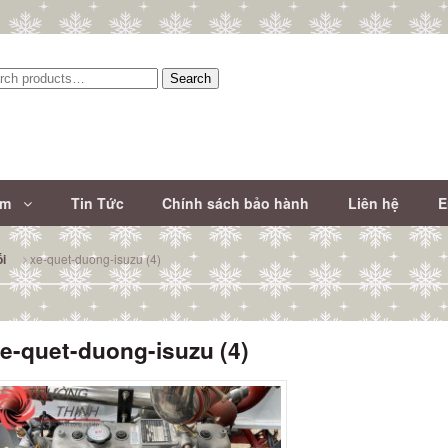
Search
:
ẩm
Tin Tức
Chính sách bảo hành
Liên hệ
E
xe-quet-duong-isuzu (4)
i
e-quet-duong-isuzu (4)