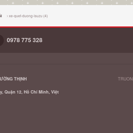
xe-quet-duong-isuzu (4)
i
0978 775 328
RƯỜNG THỊNH
TRUONG
, Quận 12, Hồ Chí Minh, Việt