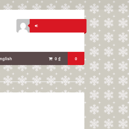
nglish
0
₫
0