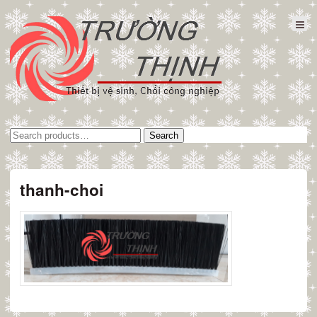
Tìm
Search
kiếm:
thanh-choi