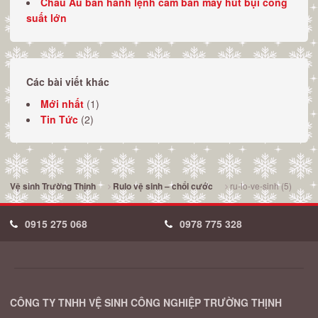
Châu Âu ban hành lệnh cấm bán máy hút bụi công
suất lớn
Các bài viết khác
Mới nhất
(1)
Tin Tức
(2)
ru-lo-ve-sinh (5)
Vệ sinh Trường Thịnh
Rulo vệ sinh – chổi cước
0915 275 068
0978 775 328
CÔNG TY TNHH VỆ SINH CÔNG NGHIỆP TRƯỜNG THỊNH