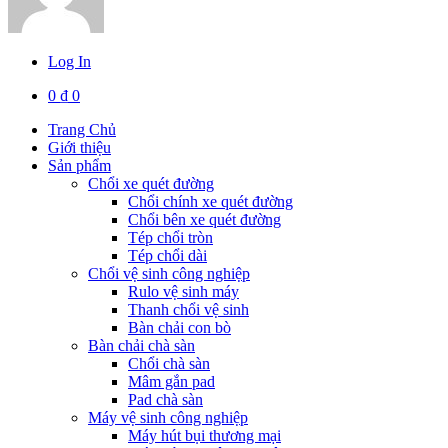
Log In
0
₫
0
Trang Chủ
Giới thiệu
Sản phẩm
Chổi xe quét đường
Chổi chính xe quét đường
Chổi bên xe quét đường
Tép chổi tròn
Tép chổi dài
Chổi vệ sinh công nghiệp
Rulo vệ sinh máy
Thanh chổi vệ sinh
Bàn chải con bò
Bàn chải chà sàn
Chổi chà sàn
Mâm gắn pad
Pad chà sàn
Máy vệ sinh công nghiệp
Máy hút bụi thương mại