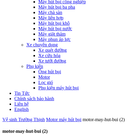
Máy hút bụi công nghiệp
Máy hút bụi ba pha
Máy chà sàn
Máy liên hợp
Máy hút bụi khô
Máy hút bụi nước
Máy giặt thảm
Máy phun áp lực
Xe chuyên dụng
Xe quét đường
Xe cứu hỏa
Xe tưới đường
Phụ kiện
Ống hút bụi
Motor
Lọc gió
Phụ kiện máy hút bụi
Tin Tức
Chính sách bảo hành
Liên hệ
English
Vệ sinh Trường Thịnh
Motor máy hút bụi
motor-may-hut-bui (2)
motor-may-hut-bui (2)