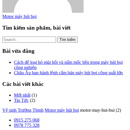
Motor máy hút bụi
Tìm kiếm sản phẩm, bài viết
Tìm
kiếm
cho:
Bài vừa đăng
Cách để loại bỏ mùi hôi và nấm mốc bên trong máy hút bụi
công nghiệp
Châu Âu ban hành lệnh cấm bán máy hút bụi công suất lớn
Các bài viết khác
Mới nhất
(1)
Tin Tức
(2)
Vệ sinh Trường Thịnh
Motor máy hút bụi
motor-may-hut-bui (2)
0915 275 068
0978 775 328