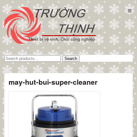
Tìm
Search
kiếm:
may-hut-bui-super-cleaner