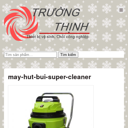
Tìm
Tìm kiếm
kiếm:
may-hut-bui-super-cleaner