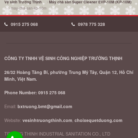
Vệ sinh Trường Thịnh
Máy chà sàn Super Cleaner EVP-10M (KP-10M)
may-cha-san-kp-10m
0915 275 068
0978 775 328
CÔNG TY TNHH VỆ SINH CÔNG NGHIỆP TRƯỜNG THỊNH
26/32 Hoàng Tăng Bí, phường Trung Mỹ Tây, Quận 12, Hồ Chí
Minh, Việt Nam.
Phone Number:
0915 275 068
Email:
bxtruong.bmt@gmail.com
Website:
vesinhtruongthinh.com
,
choixequetduong.com
TRUONG THINH INDUSTRIAL SANITATION CO., LTD