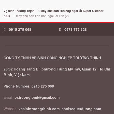
Vệ sinh Trường Thịnh
Máy chà sàn liên hợp ngồi lái Super Cleaner
may-cha-san-lien-hop-ngoi-lai-k5b (2)
K5B
0915 275 068
0978 775 328
CÔNG TY TNHH VỆ SINH CÔNG NGHIỆP TRƯỜNG THỊNH
26/32 Hoàng Tăng Bí, phường Trung Mỹ Tây, Quận 12, Hồ Chí
Minh, Việt Nam.
Phone Number:
0915 275 068
Email:
bxtruong.bmt@gmail.com
Website:
vesinhtruongthinh.com
,
choixequetduong.com