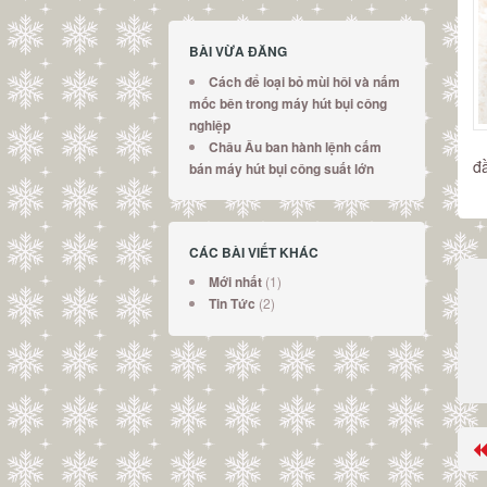
BÀI VỪA ĐĂNG
Cách để loại bỏ mùi hôi và nấm
mốc bên trong máy hút bụi công
nghiệp
Châu Âu ban hành lệnh cấm
đ
bán máy hút bụi công suất lớn
CÁC BÀI VIẾT KHÁC
(1)
Mới nhất
(2)
Tin Tức