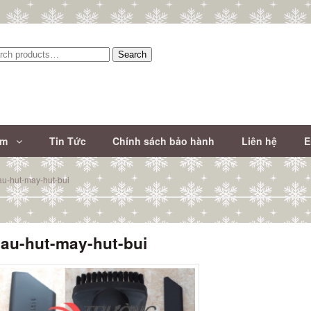
Search
:
ẩm
Tin Tức
Chính sách bảo hành
Liên hệ
E
au-hut-may-hut-bui
au-hut-may-hut-bui