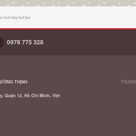
au-hut-may-hut-bui
0978 775 328
RƯỜNG THỊNH
TRUONG
, Quận 12, Hồ Chí Minh, Việt