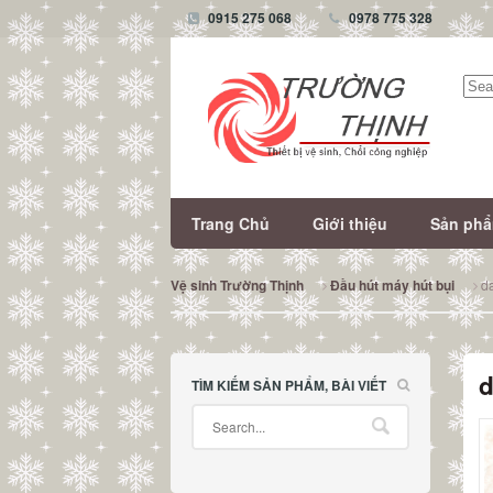
0915 275 068
0978 775 328
Tìm
kiếm
Trang Chủ
Giới thiệu
Sản ph
d
Vệ sinh Trường Thịnh
Đầu hút máy hút bụi
d
TÌM KIẾM SẢN PHẨM, BÀI VIẾT