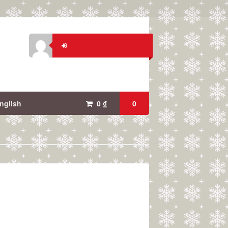
nglish
0
₫
0