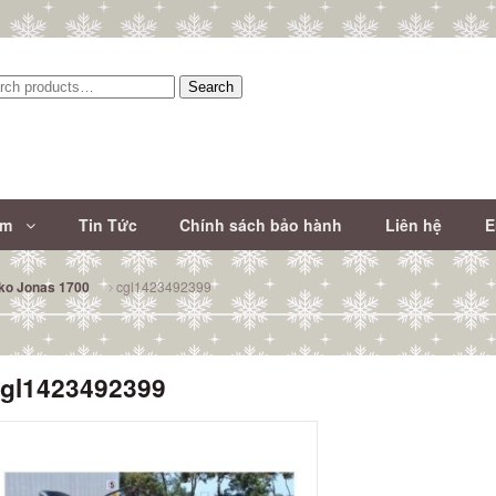
Search
:
ẩm
Tin Tức
Chính sách bảo hành
Liên hệ
E
cgl1423492399
ako Jonas 1700
gl1423492399