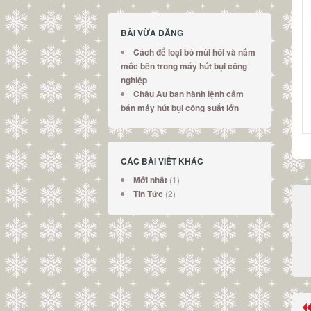
BÀI VỪA ĐĂNG
Cách để loại bỏ mùi hôi và nấm
mốc bên trong máy hút bụi công
nghiệp
Châu Âu ban hành lệnh cấm
bán máy hút bụi công suất lớn
CÁC BÀI VIẾT KHÁC
(1)
Mới nhất
(2)
Tin Tức