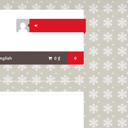
nglish
0
₫
0