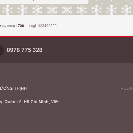
cgl1423492399
ako Jonas 1700
0978 775 328
RƯỜNG THỊNH
TRUONG
, Quận 12, Hồ Chí Minh, Việt