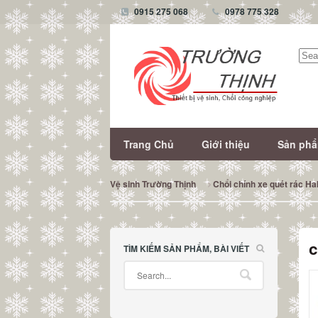
0915 275 068
0978 775 328
Tìm
kiếm
Trang Chủ
Giới thiệu
Sản ph
Vệ sinh Trường Thịnh
Chổi chính xe quét rác H
c
TÌM KIẾM SẢN PHẨM, BÀI VIẾT