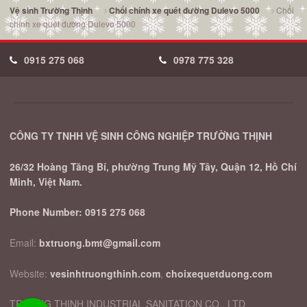
Chổi
Vệ sinh Trường Thịnh
Chổi chính xe quét đường Dulevo 5000
chính xe quét đường Dulevo 5000
0915 275 068
0978 775 328
CÔNG TY TNHH VỆ SINH CÔNG NGHIỆP TRƯỜNG THỊNH
26/32 Hoàng Tăng Bí, phường Trung Mỹ Tây, Quận 12, Hồ Chí
Minh, Việt Nam.
Phone Number:
0915 275 068
Email:
bxtruong.bmt@gmail.com
Website:
vesinhtruongthinh.com
,
choixequetduong.com
TRUONG THINH INDUSTRIAL SANITATION CO., LTD