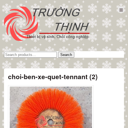
Tìm
Search
kiếm:
choi-ben-xe-quet-tennant (2)