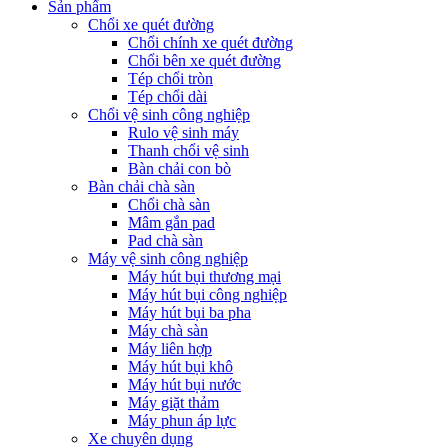
Sản phẩm
Chổi xe quét đường
Chổi chính xe quét đường
Chổi bên xe quét đường
Tép chổi tròn
Tép chổi dài
Chổi vệ sinh công nghiệp
Rulo vệ sinh máy
Thanh chổi vệ sinh
Bàn chải con bò
Bàn chải chà sàn
Chổi chà sàn
Mâm gắn pad
Pad chà sàn
Máy vệ sinh công nghiệp
Máy hút bụi thương mại
Máy hút bụi công nghiệp
Máy hút bụi ba pha
Máy chà sàn
Máy liên hợp
Máy hút bụi khô
Máy hút bụi nước
Máy giặt thảm
Máy phun áp lực
Xe chuyên dụng