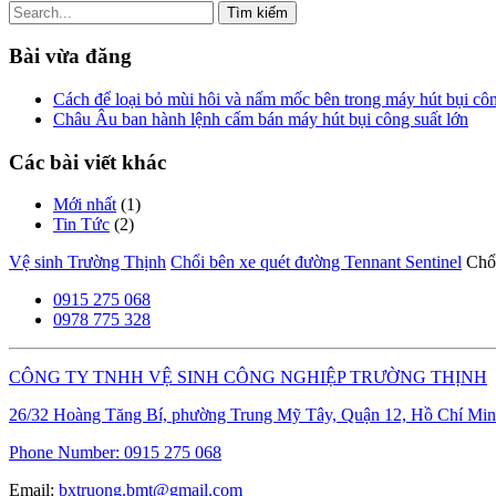
Tìm
kiếm
cho:
Bài vừa đăng
Cách để loại bỏ mùi hôi và nấm mốc bên trong máy hút bụi cô
Châu Âu ban hành lệnh cấm bán máy hút bụi công suất lớn
Các bài viết khác
Mới nhất
(1)
Tin Tức
(2)
Vệ sinh Trường Thịnh
Chổi bên xe quét đường Tennant Sentinel
Chổi
0915 275 068
0978 775 328
CÔNG TY TNHH VỆ SINH CÔNG NGHIỆP TRƯỜNG THỊNH
26/32 Hoàng Tăng Bí, phường Trung Mỹ Tây, Quận 12, Hồ Chí Min
Phone Number:
0915 275 068
Email:
bxtruong.bmt@gmail.com