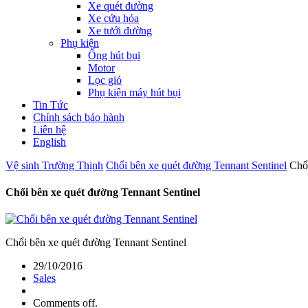
Xe quét đường
Xe cứu hỏa
Xe tưới đường
Phụ kiện
Ống hút bụi
Motor
Lọc gió
Phụ kiện máy hút bụi
Tin Tức
Chính sách bảo hành
Liên hệ
English
Vệ sinh Trường Thịnh
Chổi bên xe quét đường Tennant Sentinel
Chổi
Chổi bên xe quét đường Tennant Sentinel
Chổi bên xe quét đường Tennant Sentinel
29/10/2016
Sales
Comments off.