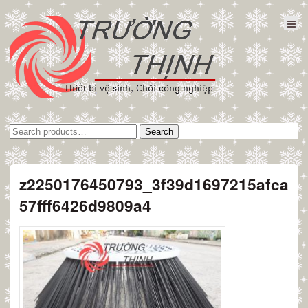
Tìm
Search
kiếm:
z2250176450793_3f39d1697215afca
57fff6426d9809a4