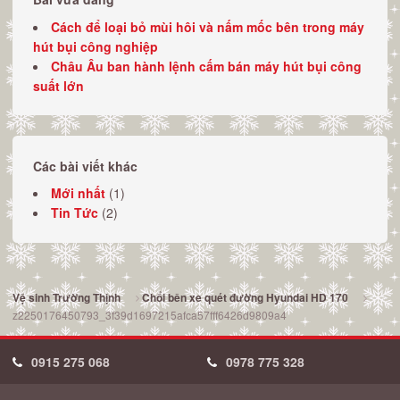
Cách để loại bỏ mùi hôi và nấm mốc bên trong máy
hút bụi công nghiệp
Châu Âu ban hành lệnh cấm bán máy hút bụi công
suất lớn
Các bài viết khác
Mới nhất
(1)
Tin Tức
(2)
Vệ sinh Trường Thịnh
Chổi bên xe quét đường Hyundai HD 170
z2250176450793_3f39d1697215afca57fff6426d9809a4
0915 275 068
0978 775 328